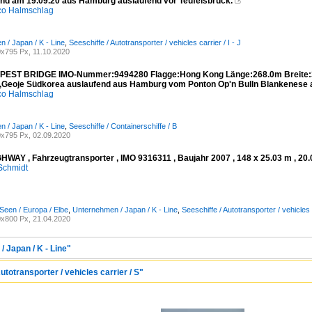
nd am 19.09.20 aus Hamburg auslaufend vor Teufelsbrück.

co Halmschlag
 / Japan / K - Line
,
Seeschiffe / Autotransporter / vehicles carrier / I - J
x795 Px, 11.10.2020
PEST BRIDGE IMO-Nummer:9494280 Flagge:Hong Kong Länge:268.0m Breite:
s,Geoje Südkorea auslaufend aus Hamburg vom Ponton Op'n Bulln Blankenes
co Halmschlag
 / Japan / K - Line
,
Seeschiffe / Containerschiffe / B
x795 Px, 02.09.2020
HWAY , Fahrzeugtransporter , IMO 9316311 , Baujahr 2007 , 148 x 25.03 m , 20
Schmidt
Seen / Europa / Elbe
,
Unternehmen / Japan / K - Line
,
Seeschiffe / Autotransporter / vehicles 
x800 Px, 21.04.2020
 Japan / K - Line"
utotransporter / vehicles carrier / S"