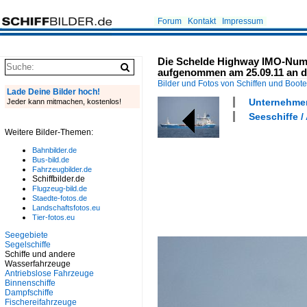
Forum
Kontakt
Impressum
Die Schelde Highway IMO-Numm
aufgenommen am 25.09.11 an d
Bilder und Fotos von Schiffen und Boot
Lade Deine Bilder hoch!
Unternehmen 
Jeder kann mitmachen, kostenlos!
Seeschiffe / 
Weitere Bilder-Themen:
Bahnbilder.de
Bus-bild.de
Fahrzeugbilder.de
Schiffbilder.de
Flugzeug-bild.de
Staedte-fotos.de
Landschaftsfotos.eu
Tier-fotos.eu
Seegebiete
Segelschiffe
Schiffe und andere
Wasserfahrzeuge
Antriebslose Fahrzeuge
Binnenschiffe
Dampfschiffe
Fischereifahrzeuge