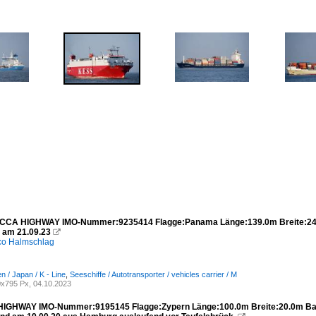
CCA HIGHWAY IMO-Nummer:9235414 Flagge:Panama Länge:139.0m Breite:24.0
 am 21.09.23

co Halmschlag
 / Japan / K - Line
,
Seeschiffe / Autotransporter / vehicles carrier / M
x795 Px, 04.10.2023
HIGHWAY IMO-Nummer:9195145 Flagge:Zypern Länge:100.0m Breite:20.0m Bau