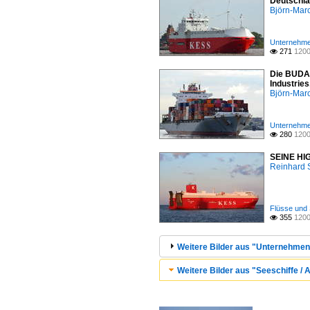
Deutschla
Björn-Mar
Unternehmen
271
1200

Die BUDA
Industrie
Björn-Mar
Unternehmen
280
1200

SEINE HIG
Reinhard 
Flüsse und 
355
1200

Weitere Bilder aus "Unternehmen /
Weitere Bilder aus "Seeschiffe / A