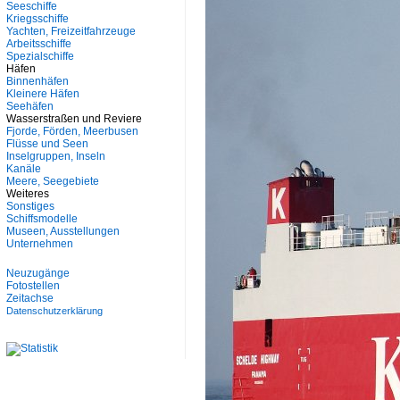
Seeschiffe
Kriegsschiffe
Yachten, Freizeitfahrzeuge
Arbeitsschiffe
Spezialschiffe
Häfen
Binnenhäfen
Kleinere Häfen
Seehäfen
Wasserstraßen und Reviere
Fjorde, Förden, Meerbusen
Flüsse und Seen
Inselgruppen, Inseln
Kanäle
Meere, Seegebiete
Weiteres
Sonstiges
Schiffsmodelle
Museen, Ausstellungen
Unternehmen
Neuzugänge
Fotostellen
Zeitachse
Datenschutzerklärung