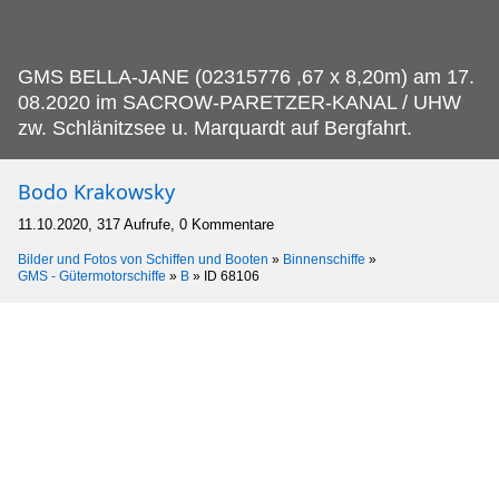
GMS BELLA-JANE (02315776 ,67 x 8,20m) am 17.
08.2020 im SACROW-PARETZER-KANAL / UHW
zw. Schlänitzsee u. Marquardt auf Bergfahrt.
Bodo Krakowsky
11.10.2020, 317 Aufrufe, 0 Kommentare
Bilder und Fotos von Schiffen und Booten
»
Binnenschiffe
»
GMS - Gütermotorschiffe
»
B
»
ID 68106