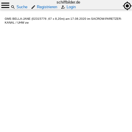
schiffbilder.de
Suche
Registrieren
Login
GMS BELLA-JANE (02315776 ,67 x 8,20m) am 17.08.2020 im SACROW-PARETZER-
KANAL / UHW zw