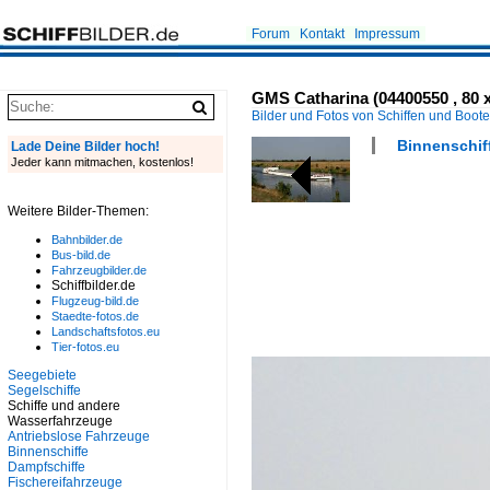
Forum
Kontakt
Impressum
GMS Catharina (04400550 , 80 
Bilder und Fotos von Schiffen und Boot
Binnenschiff
Lade Deine Bilder hoch!
Jeder kann mitmachen, kostenlos!
Weitere Bilder-Themen:
Bahnbilder.de
Bus-bild.de
Fahrzeugbilder.de
Schiffbilder.de
Flugzeug-bild.de
Staedte-fotos.de
Landschaftsfotos.eu
Tier-fotos.eu
Seegebiete
Segelschiffe
Schiffe und andere
Wasserfahrzeuge
Antriebslose Fahrzeuge
Binnenschiffe
Dampfschiffe
Fischereifahrzeuge