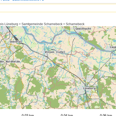
reis Lüneburg > Samtgemeinde Scharnebeck > Scharnebeck
0,03 km
0,04 km
0,06 km