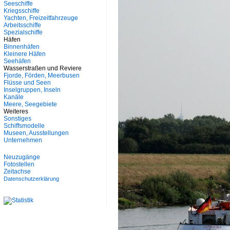
Seeschiffe
Kriegsschiffe
Yachten, Freizeitfahrzeuge
Arbeitsschiffe
Spezialschiffe
Häfen
Binnenhäfen
Kleinere Häfen
Seehäfen
Wasserstraßen und Reviere
Fjorde, Förden, Meerbusen
Flüsse und Seen
Inselgruppen, Inseln
Kanäle
Meere, Seegebiete
Weiteres
Sonstiges
Schiffsmodelle
Museen, Ausstellungen
Unternehmen
Neuzugänge
Fotostellen
Zeitachse
Datenschutzerklärung