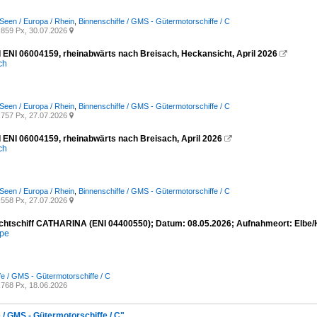
Seen / Europa / Rhein
,
Binnenschiffe / GMS - Gütermotorschiffe / C
859 Px, 30.07.2026

ENI 06004159, rheinabwärts nach Breisach, Heckansicht, April 2026

ich
Seen / Europa / Rhein
,
Binnenschiffe / GMS - Gütermotorschiffe / C
757 Px, 27.07.2026

ENI 06004159, rheinabwärts nach Breisach, April 2026

ich
Seen / Europa / Rhein
,
Binnenschiffe / GMS - Gütermotorschiffe / C
558 Px, 27.07.2026

chtschiff CATHARINA (ENI 04400550); Datum: 08.05.2026; Aufnahmeort: Elbe
mpe
fe / GMS - Gütermotorschiffe / C
768 Px, 18.06.2026
 / GMS - Gütermotorschiffe / C"