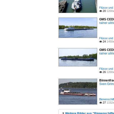
Flüsse und 
20
1200x

GMS CEDI 
rainer ullr
Flüsse und 
24
1450x

GMS CEDI 
rainer ullr
Flüsse und 
26
1200x

Binnenfra
Sven Gri
Binnenschif
27
1152x

Weitere Bilder aus "Binnenschiffe