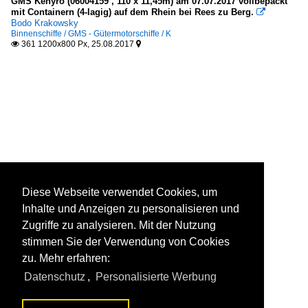
GMS Kenyro (06004159 , 110 x 11,45m) am 07.07.2017 vollbepackt
mit Containern (4-lagig) auf dem Rhein bei Rees zu Berg.

Bodo Krakowsky
Binnenschiffe / GMS - Gütermotorschiffe / K
361 1200x800 Px, 25.08.2017


Diese Webseite verwendet Cookies, um
Inhalte und Anzeigen zu personalisieren und
Zugriffe zu analysieren. Mit der Nutzung
stimmen Sie der Verwendung von Cookies
zu. Mehr erfahren:
Datenschutz
,
Personalisierte Werbung