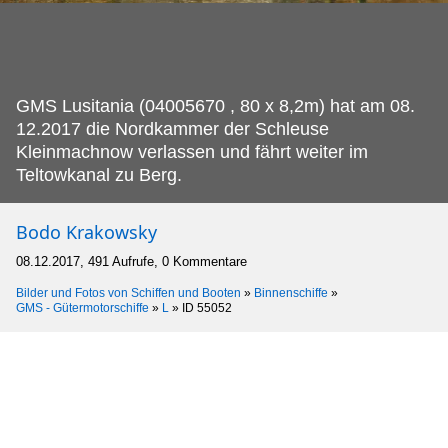
GMS Lusitania (04005670 , 80 x 8,2m) hat am 08.
12.2017 die Nordkammer der Schleuse
Kleinmachnow verlassen und fährt weiter im
Teltowkanal zu Berg.
Bodo Krakowsky
08.12.2017, 491 Aufrufe, 0 Kommentare
Bilder und Fotos von Schiffen und Booten
»
Binnenschiffe
»
GMS - Gütermotorschiffe
»
L
»
ID 55052