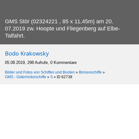
GMS Stör (02324221 , 85 x 11,45m) am 20.
07.2019 zw. Hoopte und Fliegenberg auf Elbe-
Talfahrt.
Bodo Krakowsky
05.08.2019, 298 Aufrufe, 0 Kommentare
Bilder und Fotos von Schiffen und Booten
»
Binnenschiffe
»
GMS - Gütermotorschiffe
»
S
»
ID 62738