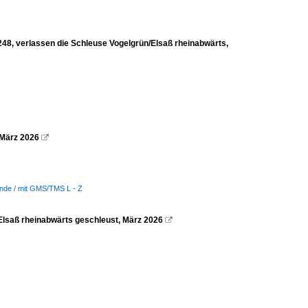
verlassen die Schleuse Vogelgrün/Elsaß rheinabwärts,
 März 2026

ände / mit GMS/TMS L - Z
saß rheinabwärts geschleust, März 2026
