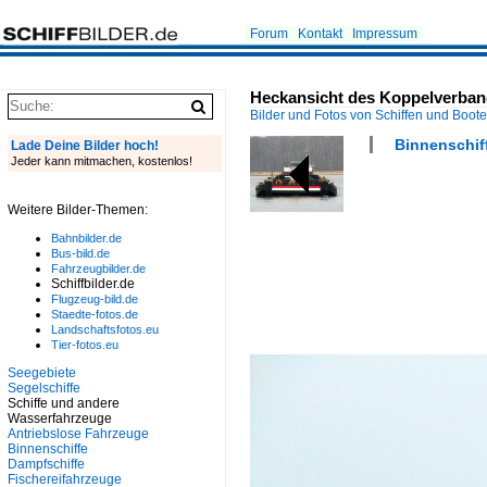
Forum
Kontakt
Impressum
Heckansicht des Koppelverban
Bilder und Fotos von Schiffen und Boot
Binnenschif
Lade Deine Bilder hoch!
Jeder kann mitmachen, kostenlos!
Weitere Bilder-Themen:
Bahnbilder.de
Bus-bild.de
Fahrzeugbilder.de
Schiffbilder.de
Flugzeug-bild.de
Staedte-fotos.de
Landschaftsfotos.eu
Tier-fotos.eu
Seegebiete
Segelschiffe
Schiffe und andere
Wasserfahrzeuge
Antriebslose Fahrzeuge
Binnenschiffe
Dampfschiffe
Fischereifahrzeuge