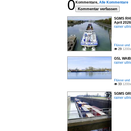
0
Kommentare,
Alle Kommentare
Kommentar verfassen
SGMS RHE
April 2026
rainer ullr
Flüsse und 
29
1200x

GSL WAIBE
rainer ullr
Flüsse und 
33
1200x

SGMS GRIN
rainer ullr