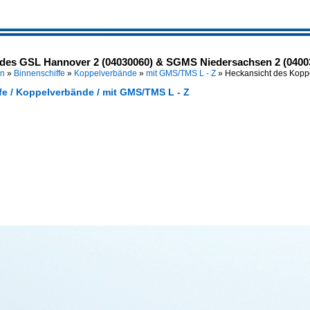
des GSL Hannover 2 (04030060) & SGMS Niedersachsen 2 (04003
en
»
Binnenschiffe
»
Koppelverbände
»
mit GMS/TMS L - Z
»
Heckansicht des Kop
fe / Koppelverbände / mit GMS/TMS L - Z