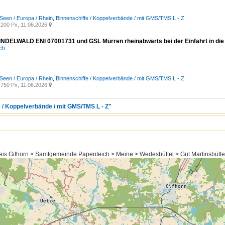
Seen / Europa / Rhein
,
Binnenschiffe / Koppelverbände / mit GMS/TMS L - Z
200 Px, 11.06.2026

DELWALD ENI 07001731 und GSL Mürren rheinabwärts bei der Einfahrt in die 
ich
Seen / Europa / Rhein
,
Binnenschiffe / Koppelverbände / mit GMS/TMS L - Z
750 Px, 11.06.2026

e / Koppelverbände / mit GMS/TMS L - Z"
is Gifhorn > Samtgemeinde Papenteich > Meine > Wedesbüttel > Gut Martinsbütte