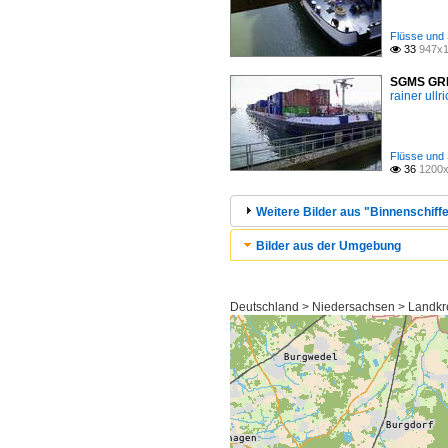
Flüsse und 
33
947x1

SGMS GRIN
rainer ullr
Flüsse und 
36
1200x

Weitere Bilder aus "Binnenschiff
Bilder aus der Umgebung
Deutschland > Niedersachsen > Landkre