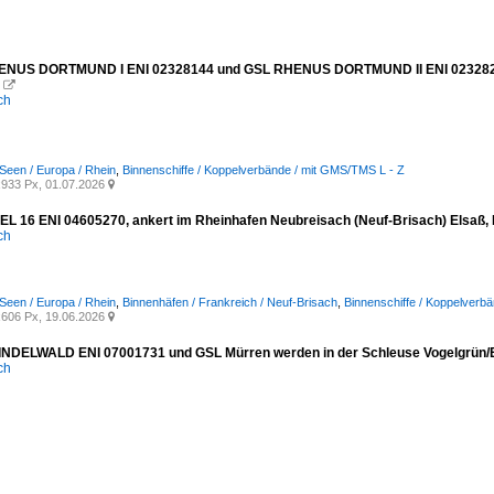
NUS DORTMUND I ENI 02328144 und GSL RHENUS DORTMUND II ENI 02328248, 

ich
Seen / Europa / Rhein
,
Binnenschiffe / Koppelverbände / mit GMS/TMS L - Z
933 Px, 01.07.2026

L 16 ENI 04605270, ankert im Rheinhafen Neubreisach (Neuf-Brisach) Elsaß,
ich
Seen / Europa / Rhein
,
Binnenhäfen / Frankreich / Neuf-Brisach
,
Binnenschiffe / Koppelverb
606 Px, 19.06.2026

DELWALD ENI 07001731 und GSL Mürren werden in der Schleuse Vogelgrün/El
ich