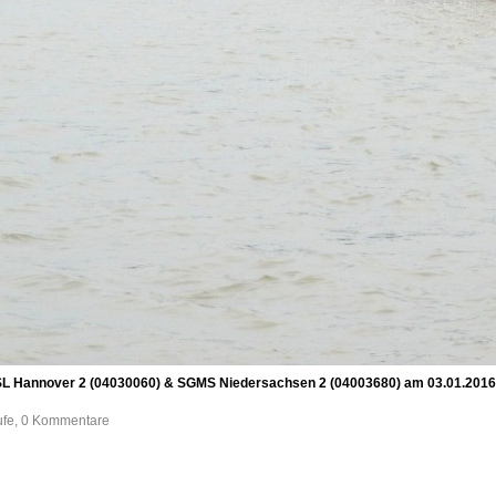
 Hannover 2 (04030060) & SGMS Niedersachsen 2 (04003680) am 03.01.2016 zw
ufe, 0 Kommentare