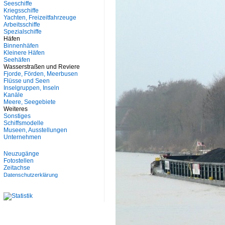
Seeschiffe
Kriegsschiffe
Yachten, Freizeitfahrzeuge
Arbeitsschiffe
Spezialschiffe
Häfen
Binnenhäfen
Kleinere Häfen
Seehäfen
Wasserstraßen und Reviere
Fjorde, Förden, Meerbusen
Flüsse und Seen
Inselgruppen, Inseln
Kanäle
Meere, Seegebiete
Weiteres
Sonstiges
Schiffsmodelle
Museen, Ausstellungen
Unternehmen
Neuzugänge
Fotostellen
Zeitachse
Datenschutzerklärung