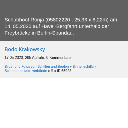
Schubboot Ronja (05802220 , 25,33 x 8,22m) am
14.
05.2020 auf Havel-Bergfahrt unterhalb der
Freybrücke in Berlin-Spandau.
Bodo Krakowsky
17.05.2020, 295 Aufrufe, 0 Kommentare
Bilder und Fotos von Schiffen und Booten
»
Binnenschiffe
»
Schubboote und -verbände
»
R
»
ID 65923