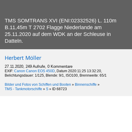
TMS SOMTRANS XVI (ENI:02332526) L.
110m
B.11,45m T 2702 Flagge Niederlande am
25.11.2020 auf dem WDK an der Schleuse in
Datteln.
Herbert Möller
27.11.2020, 249 Aufrufe, 0 Kommentare
EXIF:
Canon Canon EOS 450D
, Datum 2020:11:25 13:32:20,
Belichtungsdauer: 1/125, Blende: 9/1, ISO100, Brennweite: 65/1
Bilder und Fotos von Schiffen und Booten
»
Binnenschiffe
»
TMS - Tankmotorschiffe
»
S
»
ID 68723