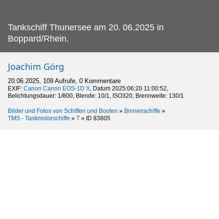
Tankschiff Thunersee am 20.
06.2025 in
Boppard/Rhein.
Joachim Görg
20.06.2025, 109 Aufrufe, 0 Kommentare
EXIF:
Canon Canon EOS-1D X
, Datum 2025:06:20 11:00:52,
Belichtungsdauer: 1/800, Blende: 10/1, ISO320, Brennweite: 130/1
Bilder und Fotos von Schiffen und Booten
»
Binnenschiffe
»
TMS - Tankmotorschiffe
»
T
»
ID 83805