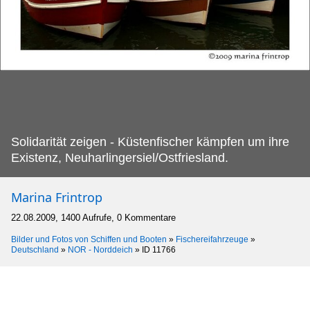
Solidarität zeigen - Küstenfischer kämpfen um ihre
Existenz, Neuharlingersiel/Ostfriesland.
Marina Frintrop
22.08.2009, 1400 Aufrufe, 0 Kommentare
Bilder und Fotos von Schiffen und Booten
»
Fischereifahrzeuge
»
Deutschland
»
NOR - Norddeich
»
ID 11766