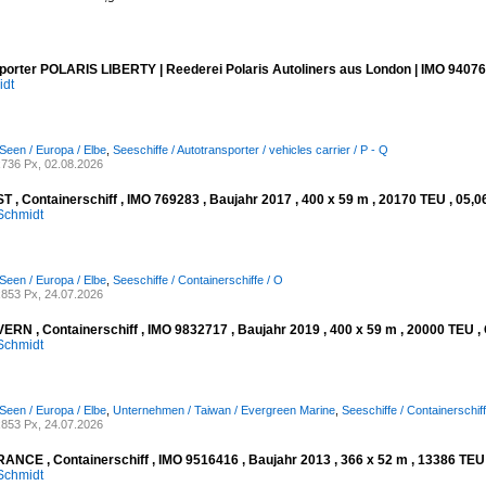
porter POLARIS LIBERTY | Reederei Polaris Autoliners aus London | IMO 94076
idt
Seen / Europa / Elbe
,
Seeschiffe / Autotransporter / vehicles carrier / P - Q
736 Px, 02.08.2026
 , Containerschiff , IMO 769283 , Baujahr 2017 , 400 x 59 m , 20170 TEU , 05,0
Schmidt
Seen / Europa / Elbe
,
Seeschiffe / Containerschiffe / O
853 Px, 24.07.2026
RN , Containerschiff , IMO 9832717 , Baujahr 2019 , 400 x 59 m , 20000 TEU , 
Schmidt
Seen / Europa / Elbe
,
Unternehmen / Taiwan / Evergreen Marine
,
Seeschiffe / Containerschiff
853 Px, 24.07.2026
NCE , Containerschiff , IMO 9516416 , Baujahr 2013 , 366 x 52 m , 13386 TEU ,
Schmidt