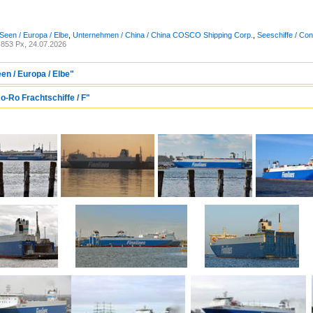
Seen / Europa / Elbe
,
Unternehmen / China / China COSCO Shipping Corp.
,
Seeschiffe / Con
853 Px, 24.07.2026
en / Europa / Elbe"
o-Ro Frachtschiffe / F"