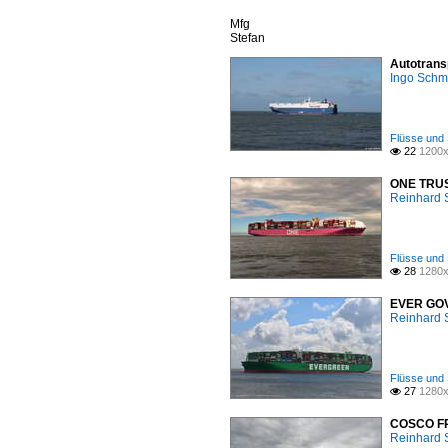
Mfg
Stefan
Autotrans
Ingo Schm
Flüsse und 
22
1200x

ONE TRUST
Reinhard 
Flüsse und 
28
1280x

EVER GOVE
Reinhard 
Flüsse und 
27
1280x

COSCO FRA
Reinhard 