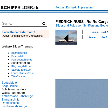
Forum
Kontakt
Impressum
FIEDRICH RUSS , Ro-Ro Cargo , 
Bilder und Fotos von Schiffen und Boot
Flüsse und S
Lade Deine Bilder hoch!
Jeder kann mitmachen, kostenlos!
Seeschiffe /
Weitere Bilder-Themen:
Bahnbilder.de
Bus-bild.de
Fahrzeugbilder.de
Schiffbilder.de
Flugzeug-bild.de
Staedte-fotos.de
Landschaftsfotos.eu
Tier-fotos.eu
Seegebiete
Segelschiffe
Schiffe und andere
Wasserfahrzeuge
Antriebslose Fahrzeuge
Binnenschiffe
Dampfschiffe
Fischereifahrzeuge