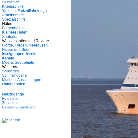
Seeschiffe
Kriegsschiffe
Yachten, Freizeitfahrzeuge
Arbeitsschiffe
Spezialschiffe
Häfen
Binnenhäfen
Kleinere Häfen
Seehäfen
Wasserstraßen und Reviere
Fjorde, Förden, Meerbusen
Flüsse und Seen
Inselgruppen, Inseln
Kanäle
Meere, Seegebiete
Weiteres
Sonstiges
Schiffsmodelle
Museen, Ausstellungen
Unternehmen
Neuzugänge
Fotostellen
Zeitachse
Datenschutzerklärung