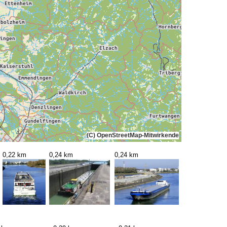
(C) OpenStreetMap-Mitwirkende
0,22 km
0,24 km
0,24 km