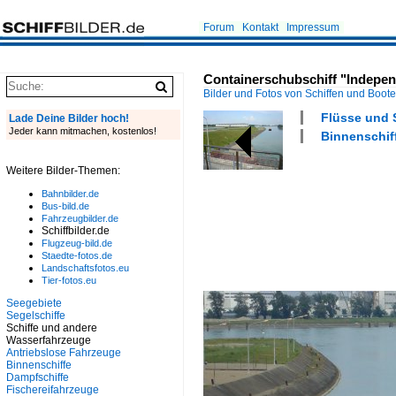
Forum
Kontakt
Impressum
Containerschubschiff "Independ
Bilder und Fotos von Schiffen und Boot
Flüsse und 
Lade Deine Bilder hoch!
Jeder kann mitmachen, kostenlos!
Binnenschiff
Weitere Bilder-Themen:
Bahnbilder.de
Bus-bild.de
Fahrzeugbilder.de
Schiffbilder.de
Flugzeug-bild.de
Staedte-fotos.de
Landschaftsfotos.eu
Tier-fotos.eu
Seegebiete
Segelschiffe
Schiffe und andere
Wasserfahrzeuge
Antriebslose Fahrzeuge
Binnenschiffe
Dampfschiffe
Fischereifahrzeuge