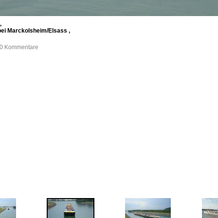
,
 bei Marckolsheim/Elsass ,
, 0 Kommentare