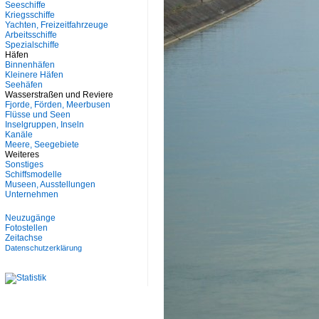
Seeschiffe
Kriegsschiffe
Yachten, Freizeitfahrzeuge
Arbeitsschiffe
Spezialschiffe
Häfen
Binnenhäfen
Kleinere Häfen
Seehäfen
Wasserstraßen und Reviere
Fjorde, Förden, Meerbusen
Flüsse und Seen
Inselgruppen, Inseln
Kanäle
Meere, Seegebiete
Weiteres
Sonstiges
Schiffsmodelle
Museen, Ausstellungen
Unternehmen
Neuzugänge
Fotostellen
Zeitachse
Datenschutzerklärung