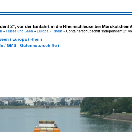
ent 2", vor der Einfahrt in die Rheinschleuse bei Marckolsheim/
en
»
Flüsse und Seen
»
Europa
»
Rhein
»
Containerschubschiff "Independent 2", vo
Seen / Europa / Rhein
e / GMS - Gütermotorschiffe / I