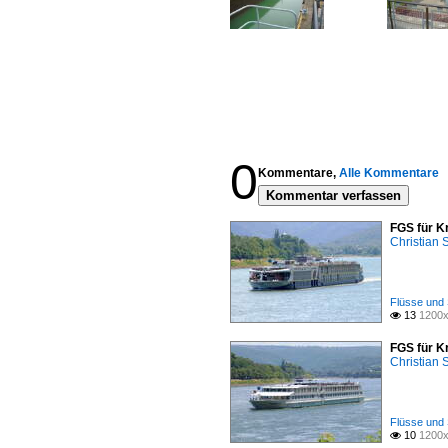
0
Kommentare,
Alle Kommentare
Kommentar verfassen
FGS für K
Christian
Flüsse und 
13
1200x

FGS für K
Christian
Flüsse und 
10
1200x
