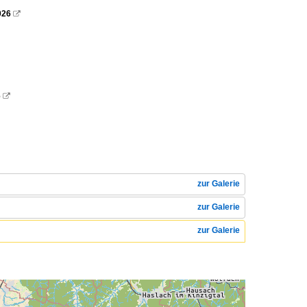
026

6

zur Galerie
zur Galerie
zur Galerie