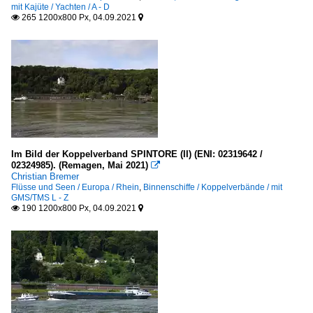
mit Kajüte / Yachten / A - D
265 1200x800 Px, 04.09.2021


Im Bild der Koppelverband SPINTORE (II) (ENI: 02319642 /
02324985). (Remagen, Mai 2021)

Christian Bremer
Flüsse und Seen / Europa / Rhein
,
Binnenschiffe / Koppelverbände / mit
GMS/TMS L - Z
190 1200x800 Px, 04.09.2021

