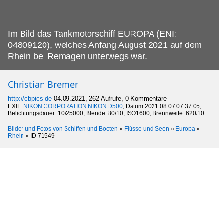
Im Bild das Tankmotorschiff EUROPA (ENI:
04809120), welches Anfang August 2021 auf dem
Rhein bei Remagen unterwegs war.
Christian Bremer
http://cbpics.de
04.09.2021, 262 Aufrufe, 0 Kommentare
EXIF:
NIKON CORPORATION NIKON D500
, Datum 2021:08:07 07:37:05,
Belichtungsdauer: 10/25000, Blende: 80/10, ISO1600, Brennweite: 620/10
Bilder und Fotos von Schiffen und Booten
»
Flüsse und Seen
»
Europa
»
Rhein
»
ID 71549