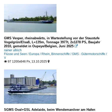
GMS Vesper, rheinabwärts, in Wartestellung vor der Staustufe
Vogelgrün/Elsaß, L=135m, Tonnage 3977t, 2x1278 PS, Baujahr
2010, gemeldet in Oupeye/Belgien, Juni 2025

rainer ullrich
Flüsse und Seen / Europa / Rhein
,
Binnenschiffe / GMS - Gütermotorschiffe /
V
97 1200x646 Px, 13.10.2025


SGMS Oval+GSL Adelaide, beim Wendemanöver am Hafen