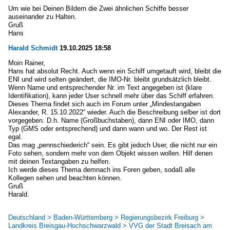
Um wie bei Deinen Bildern die Zwei ähnlichen Schiffe besser
auseinander zu Halten.
Gruß
Hans
Harald Schmidt
19.10.2025 18:58
Moin Rainer,
Hans hat absolut Recht. Auch wenn ein Schiff umgetauft wird, bleibt die
ENI und wird selten geändert, die IMO-Nr. bleibt grundsätzlich bleibt.
Wenn Name und entsprechender Nr. im Text angegeben ist (klare
Identifikation), kann jeder User schnell mehr über das Schiff erfahren.
Dieses Thema findet sich auch im Forum unter „Mindestangaben
Alexander, R. 15.10.2022“ wieder. Auch die Beschreibung selber ist dort
vorgegeben. D.h. Name (Großbuchstaben), dann ENI oder IMO, dann
Typ (GMS oder entsprechend) und dann wann und wo. Der Rest ist
egal.
Das mag „pennschiederich“ sein. Es gibt jedoch User, die nicht nur ein
Foto sehen, sondern mehr von dem Objekt wissen wollen. Hilf denen
mit deinen Textangaben zu helfen.
Ich werde dieses Thema demnach ins Foren geben, sodaß alle
Kollegen sehen und beachten können.
Gruß
Harald.
Deutschland > Baden-Württemberg > Regierungsbezirk Freiburg >
Landkreis Breisgau-Hochschwarzwald > VVG der Stadt Breisach am