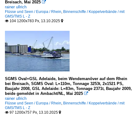
Breisach, Mai 2025

rainer ullrich
Flüsse und Seen / Europa / Rhein
,
Binnenschiffe / Koppelverbände / mit
GMS/TMS L - Z
104 1200x783 Px, 13.10.2025


SGMS Oval+GSL Adelaide, beim Wendemanöver auf dem Rhein
bei Breisach, SGMS Oval: L=110m, Tonnage 3253t, 2x1521 PS,
Baujahr 2008, GSL Adelaide: L=83m, Tonnage 2371t, Baujahr 2009,
beide gemeldet in Ambacht/NL, Mai 2025

rainer ullrich
Flüsse und Seen / Europa / Rhein
,
Binnenschiffe / Koppelverbände / mit
GMS/TMS L - Z
97 1200x757 Px, 13.10.2025

