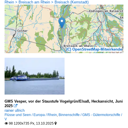
Rhein > Breisach am Rhein > Breisach (Kernstadt)
(C) OpenStreetMap-Mitwirkende
GMS Vesper, vor der Staustufe Vogelgrün/Elsaß, Heckansicht, Juni
2025

rainer ullrich
Flüsse und Seen / Europa / Rhein
,
Binnenschiffe / GMS - Gütermotorschiffe /
V
98 1200x735 Px, 13.10.2025

