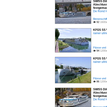
SWISS DIA
Abschluss
festgemac
De Rond H
Binnenschif
92
1600x

KFGS SS V
rainer ullr
Flüsse und 
94
1200x

KFGS SS V
rainer ullr
Flüsse und 
86
1200x

SWISS DIA
Abschluss
festgemac
De Rond H