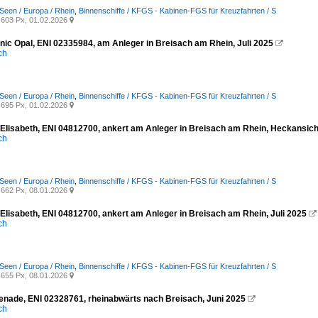
Seen / Europa / Rhein
,
Binnenschiffe / KFGS - Kabinen-FGS für Kreuzfahrten / S
603 Px, 01.02.2026

ic Opal, ENI 02335984, am Anleger in Breisach am Rhein, Juli 2025

ich
Seen / Europa / Rhein
,
Binnenschiffe / KFGS - Kabinen-FGS für Kreuzfahrten / S
695 Px, 01.02.2026

Elisabeth, ENI 04812700, ankert am Anleger in Breisach am Rhein, Heckansicht
ich
Seen / Europa / Rhein
,
Binnenschiffe / KFGS - Kabinen-FGS für Kreuzfahrten / S
662 Px, 08.01.2026

Elisabeth, ENI 04812700, ankert am Anleger in Breisach am Rhein, Juli 2025

ich
Seen / Europa / Rhein
,
Binnenschiffe / KFGS - Kabinen-FGS für Kreuzfahrten / S
655 Px, 08.01.2026

nade, ENI 02328761, rheinabwärts nach Breisach, Juni 2025

ich