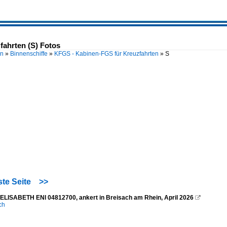
ahrten (S) Fotos
en
»
Binnenschiffe
»
KFGS - Kabinen-FGS für Kreuzfahrten
»
S
te Seite
>>
ELISABETH ENI 04812700, ankert in Breisach am Rhein, April 2026

ich