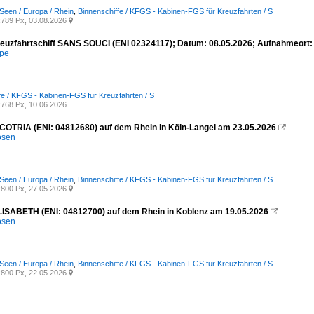
Seen / Europa / Rhein
,
Binnenschiffe / KFGS - Kabinen-FGS für Kreuzfahrten / S
789 Px, 03.08.2026

euzfahrtschiff SANS SOUCI (ENI 02324117); Datum: 08.05.2026; Aufnahmeort:
mpe
fe / KFGS - Kabinen-FGS für Kreuzfahrten / S
768 Px, 10.06.2026
ICOTRIA (ENI: 04812680) auf dem Rhein in Köln-Langel am 23.05.2026

osen
Seen / Europa / Rhein
,
Binnenschiffe / KFGS - Kabinen-FGS für Kreuzfahrten / S
800 Px, 27.05.2026

LISABETH (ENI: 04812700) auf dem Rhein in Koblenz am 19.05.2026

osen
Seen / Europa / Rhein
,
Binnenschiffe / KFGS - Kabinen-FGS für Kreuzfahrten / S
800 Px, 22.05.2026
