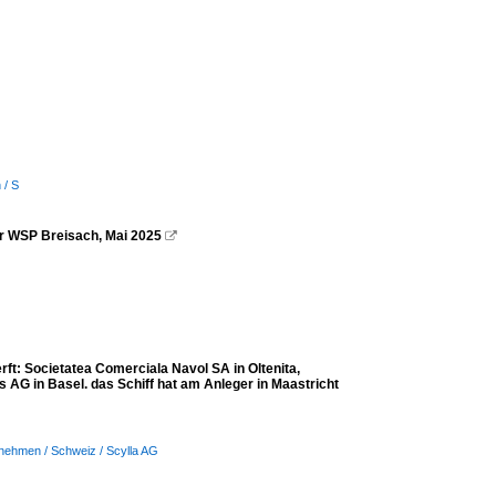
 / S
er WSP Breisach, Mai 2025

t: Societatea Comerciala Navol SA in Oltenita,
 AG in Basel. das Schiff hat am Anleger in Maastricht
nehmen / Schweiz / Scylla AG