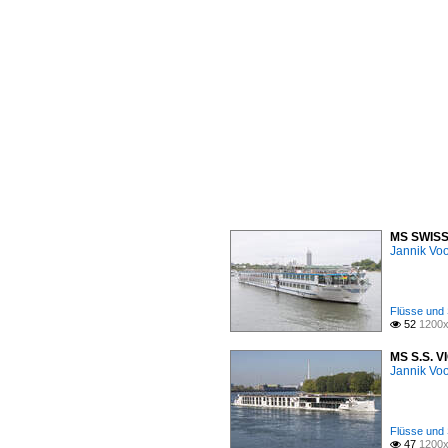
MS SWISS 
Jannik Vo
Flüsse und 
52
1200x

MS S.S. V
Jannik Vo
Flüsse und 
47
1200x
