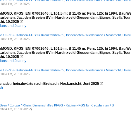
fe / KFGS - Kabinen-FGS für Kreuzfahrten / S
,
Binnenhäfen / Niederlande / Maastricht
,
Unter
1067 Px, 26.10.2025
MOND, KFGS; ENI 07001646; L 101,5 m; B 11,45 m; Pers. 125; bj 1994, Bau Werf
arbeiten: Jac. den Breejen BV in Hardinxveld-Giessendam, Eigner: Scylla Tours
ht. 10.2025

ans und Jeanny
fe / KFGS - Kabinen-FGS für Kreuzfahrten / S
,
Binnenhäfen / Niederlande / Maastricht
,
Unter
1066 Px, 26.10.2025
MOND, KFGS; ENI 07001646; L 101,5 m; B 11,45 m; Pers. 125; bj 1994, Bau Werf
arbeiten: Jac. den Breejen BV in Hardinxveld-Giessendam, Eigner: Scylla Tours
ht. 10.2025

ans und Jeanny
fe / KFGS - Kabinen-FGS für Kreuzfahrten / S
,
Binnenhäfen / Niederlande / Maastricht
,
Unter
1067 Px, 26.10.2025
nade, rheinabwärts nach Breisach, Heckansicht, Juni 2025

ich
Seen / Europa / Rhein
,
Binnenschiffe / KFGS - Kabinen-FGS für Kreuzfahrten / S
x664 Px, 13.10.2025
