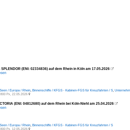
SPLENDOR (ENI: 02334836) auf dem Rhein in Köln am 17.05.2026

osen
Seen / Europa / Rhein
,
Binnenschiffe / KFGS - Kabinen-FGS für Kreuzfahrten / S
,
Unternehme
800 Px, 22.05.2026

ICTORIA (ENI: 04812680) auf dem Rhein bei Köln-Niehl am 25.04.2026

osen
Seen / Europa / Rhein
,
Binnenschiffe / KFGS - Kabinen-FGS für Kreuzfahrten / S
800 Px, 12.05.2026
