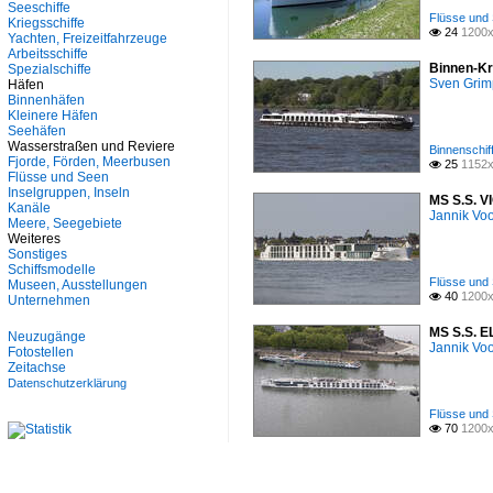
Seeschiffe
Flüsse und 
Kriegsschiffe
24
1200x

Yachten, Freizeitfahrzeuge
Arbeitsschiffe
Binnen-Kr
Spezialschiffe
Sven Gri
Häfen
Binnenhäfen
Kleinere Häfen
Seehäfen
Wasserstraßen und Reviere
Binnenschif
Fjorde, Förden, Meerbusen
25
1152x

Flüsse und Seen
Inselgruppen, Inseln
MS S.S. V
Kanäle
Jannik Vo
Meere, Seegebiete
Weiteres
Sonstiges
Schiffsmodelle
Flüsse und 
Museen, Ausstellungen
40
1200x

Unternehmen
MS S.S. E
Neuzugänge
Jannik Vo
Fotostellen
Zeitachse
Datenschutzerklärung
Flüsse und 
70
1200x
