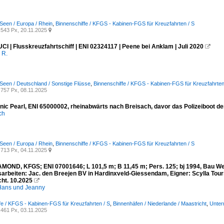
Seen / Europa / Rhein
,
Binnenschiffe / KFGS - Kabinen-FGS für Kreuzfahrten / S
543 Px, 20.11.2025

I | Flusskreuzfahrtschiff | ENI 02324117 | Peene bei Anklam | Juli 2020

 R.
Seen / Deutschland / Sonstige Flüsse
,
Binnenschiffe / KFGS - Kabinen-FGS für Kreuzfahrten
757 Px, 08.11.2025
ic Pearl, ENI 65000002, rheinabwärts nach Breisach, davor das Polizeiboot d
ich
Seen / Europa / Rhein
,
Binnenschiffe / KFGS - Kabinen-FGS für Kreuzfahrten / S
713 Px, 04.11.2025

MOND, KFGS; ENI 07001646; L 101,5 m; B 11,45 m; Pers. 125; bj 1994, Bau Werf
arbeiten: Jac. den Breejen BV in Hardinxveld-Giessendam, Eigner: Scylla Tours
ht. 10.2025

ans und Jeanny
fe / KFGS - Kabinen-FGS für Kreuzfahrten / S
,
Binnenhäfen / Niederlande / Maastricht
,
Unter
461 Px, 03.11.2025