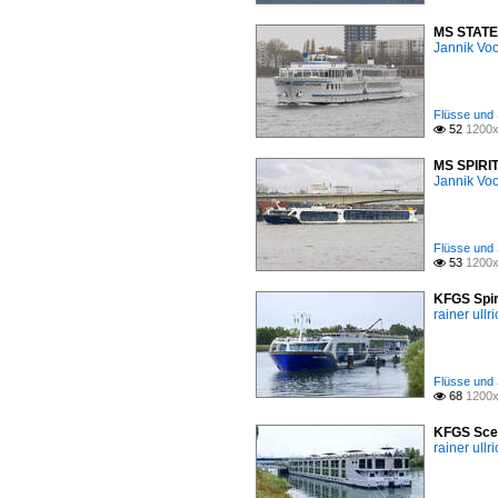
MS STATEN
Jannik Vo
Flüsse und 
52
1200x

MS SPIRIT
Jannik Vo
Flüsse und 
53
1200x

KFGS Spir
rainer ullr
Flüsse und 
68
1200x

KFGS Scen
rainer ullr