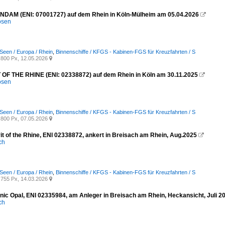
DAM (ENI: 07001727) auf dem Rhein in Köln-Mülheim am 05.04.2026

osen
Seen / Europa / Rhein
,
Binnenschiffe / KFGS - Kabinen-FGS für Kreuzfahrten / S
800 Px, 12.05.2026

 OF THE RHINE (ENI: 02338872) auf dem Rhein in Köln am 30.11.2025

osen
Seen / Europa / Rhein
,
Binnenschiffe / KFGS - Kabinen-FGS für Kreuzfahrten / S
800 Px, 07.05.2026

it of the Rhine, ENI 02338872, ankert in Breisach am Rhein, Aug.2025

ich
Seen / Europa / Rhein
,
Binnenschiffe / KFGS - Kabinen-FGS für Kreuzfahrten / S
755 Px, 14.03.2026

ic Opal, ENI 02335984, am Anleger in Breisach am Rhein, Heckansicht, Juli 2
ich