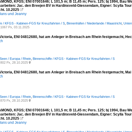
MOND, KFGS; ENI 07001646; L 101,5 m; B 11,45 m; Pers. 125; bj 1994, Bau Werf
arbeiten: Jac. den Breejen BV in Hardinxveld-Giessendam, Eigner: Scylla Tours
ht. 10.2025

ans und Jeanny
fe / KFGS - Kabinen-FGS für Kreuzfahrten / S
,
Binnenhäfen / Niederlande / Maastricht
,
Unter
1067 Px, 03.11.2025
ictoria, ENI 04812680, hat am Anleger in Breisach am Rhein festgemacht, Hec
ich
Seen / Europa / Rhein
,
Binnenschiffe / KFGS - Kabinen-FGS für Kreuzfahrten / S
802 Px, 28.10.2025

ictoria, ENI 04812680, hat am Anleger in Breisach am Rhein festgemacht, Mai
ich
Seen / Europa / Rhein
,
Binnenschiffe / KFGS - Kabinen-FGS für Kreuzfahrten / S
870 Px, 28.10.2025

MOND, KFGS; ENI 07001646; L 101,5 m; B 11,45 m; Pers. 125; bj 1994, Bau Werf
arbeiten: Jac. den Breejen BV in Hardinxveld-Giessendam, Eigner: Scylla Tours
ht. 10.2025

ans und Jeanny