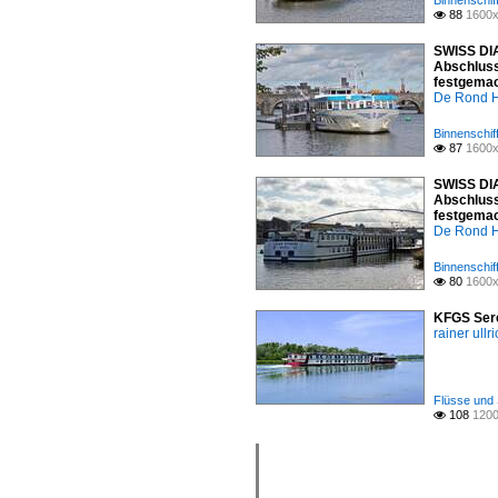
Binnenschif
88
1600x

SWISS DIA
Abschluss
festgemac
De Rond H
Binnenschif
87
1600x

SWISS DIA
Abschluss
festgemac
De Rond H
Binnenschif
80
1600x

KFGS Sere
rainer ullr
Flüsse und 
108
1200
