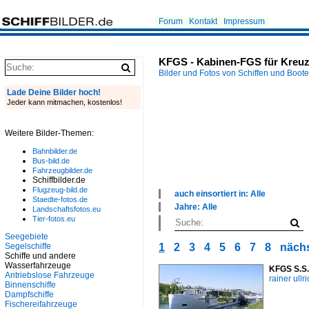
Forum
Kontakt
Impressum
KFGS - Kabinen-FGS für Kreuzf
Bilder und Fotos von Schiffen und Boot
Lade Deine Bilder hoch!
Jeder kann mitmachen, kostenlos!
Weitere Bilder-Themen:
Bahnbilder.de
Bus-bild.de
Fahrzeugbilder.de
Schiffbilder.de
Flugzeug-bild.de
auch einsortiert in: Alle
Staedte-fotos.de
×
Jahre: Alle
Landschaftsfotos.eu
Alle Kategorien
×
Tier-fotos.eu
Antriebslose Fahrzeuge
Alle Jahre
Seegebiete
Binnenhäfen
1960
Segelschiffe
1
2
3
4
5
6
7
8
nächs
Binnenschiffe
1970
Schiffe und andere
Flüsse und Seen
1980
Wasserfahrzeuge
KFGS S.S.
Kanäle
1990
Antriebslose Fahrzeuge
rainer ullr
Seehäfen
2000
Binnenschiffe
Sonstiges
Dampfschiffe
2010
Unternehmen
Fischereifahrzeuge
2020