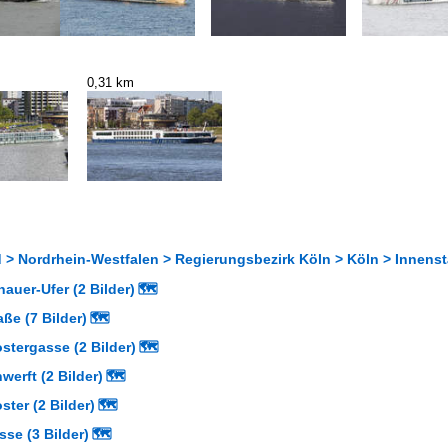
0,31 km
 > Nordrhein-Westfalen > Regierungsbezirk Köln > Köln > Innenst
auer-Ufer (2 Bilder)
🗺
ße (7 Bilder)
🗺
stergasse (2 Bilder)
🗺
erft (2 Bilder)
🗺
ster (2 Bilder)
🗺
se (3 Bilder)
🗺