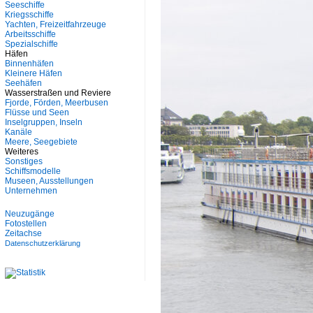
Seeschiffe
Kriegsschiffe
Yachten, Freizeitfahrzeuge
Arbeitsschiffe
Spezialschiffe
Häfen
Binnenhäfen
Kleinere Häfen
Seehäfen
Wasserstraßen und Reviere
Fjorde, Förden, Meerbusen
Flüsse und Seen
Inselgruppen, Inseln
Kanäle
Meere, Seegebiete
Weiteres
Sonstiges
Schiffsmodelle
Museen, Ausstellungen
Unternehmen
Neuzugänge
Fotostellen
Zeitachse
Datenschutzerklärung