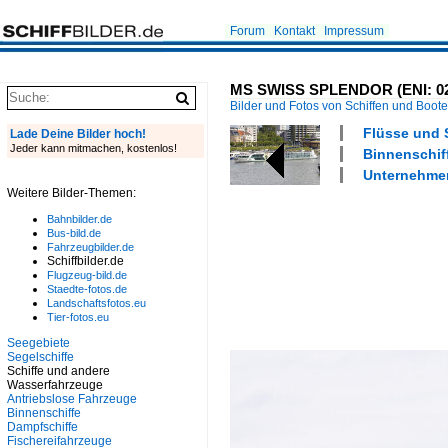
Forum
Kontakt
Impressum
MS SWISS SPLENDOR (ENI: 0233
Bilder und Fotos von Schiffen und Boot
Flüsse und 
Lade Deine Bilder hoch!
Jeder kann mitmachen, kostenlos!
Binnenschiff
Unternehmen
Weitere Bilder-Themen:
Bahnbilder.de
Bus-bild.de
Fahrzeugbilder.de
Schiffbilder.de
Flugzeug-bild.de
Staedte-fotos.de
Landschaftsfotos.eu
Tier-fotos.eu
Seegebiete
Segelschiffe
Schiffe und andere
Wasserfahrzeuge
Antriebslose Fahrzeuge
Binnenschiffe
Dampfschiffe
Fischereifahrzeuge