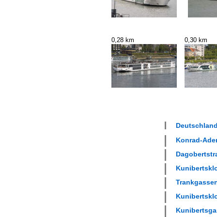
0,28 km
0,30 km
Deutschland
Konrad-Aden
Dagobertstra
Kunibertsklo
Trankgassenw
Kunibertsklo
Kunibertsgas