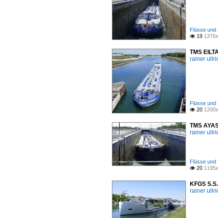
Flüsse und 
19
1376x

TMS EILTA
rainer ullr
Flüsse und 
20
1200x

TMS AYASO
rainer ullr
Flüsse und 
20
1195x

KFGS S.S.
rainer ullr