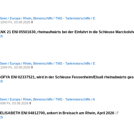
Seen / Europa / Rhein
,
Binnenschiffe / TMS - Tankmotorschiffe / E
1043 Px, 03.08.2026

NK 21 ENI 05501630, rheinaufwärts bei der Einfahrt in die Schleuse Marckolsh
ich
Seen / Europa / Rhein
,
Binnenschiffe / TMS - Tankmotorschiffe / E
1044 Px, 03.08.2026

FYA ENI 02337521, wird in der Schleuse Fessenheim/Elsaß rheinabwärts gesc
ich
Seen / Europa / Rhein
,
Binnenschiffe / TMS - Tankmotorschiffe / A
698 Px, 03.08.2026

ELISABETH ENI 04812700, ankert in Breisach am Rhein, April 2026

ich