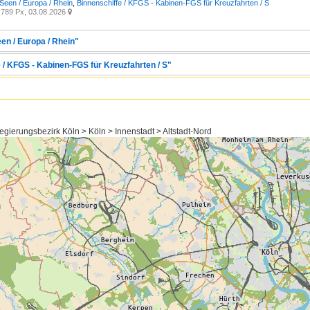
Seen / Europa / Rhein
,
Binnenschiffe / KFGS - Kabinen-FGS für Kreuzfahrten / S
789 Px, 03.08.2026

en / Europa / Rhein"
 / KFGS - Kabinen-FGS für Kreuzfahrten / S"
gierungsbezirk Köln > Köln > Innenstadt > Altstadt-Nord