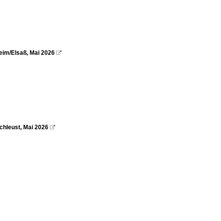
eim/Elsaß, Mai 2026

hleust, Mai 2026
