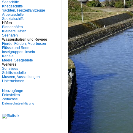
Seeschiffe
Kriegsschiffe
Yachten, Freizeitfahrzeuge
Arbeitsschiffe
Spezialschiffe
Häfen
Binnenhäfen
Kleinere Häfen
Seehäfen
Wasserstraßen und Reviere
Fjorde, Förden, Meerbusen
Flüsse und Seen
Inselgruppen, Inseln
Kanäle
Meere, Seegebiete
Weiteres
Sonstiges
Schiffsmodelle
Museen, Ausstellungen
Unternehmen
Neuzugänge
Fotostellen
Zeitachse
Datenschutzerklärung