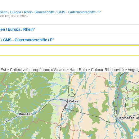
Seen / Europa / Rhein
,
Binnenschiffe / GMS - Gütermotorschiffe / P
00 Px, 05.08.2026
en / Europa / Rhein"
 / GMS - Gütermotorschiffe / P"
 Est > Collectivité européenne d'Alsace > Haut-Rhin > Colmar-Ribeauvillé > Vogel