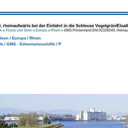
rheinaufwärts bei der Einfahrt in die Schleuse Vogelgrün/Elsaß
en
»
Flüsse und Seen
»
Europa
»
Rhein
»
GMS Prinsenland ENI 02326049, rheinauf
Seen / Europa / Rhein
e / GMS - Gütermotorschiffe / P