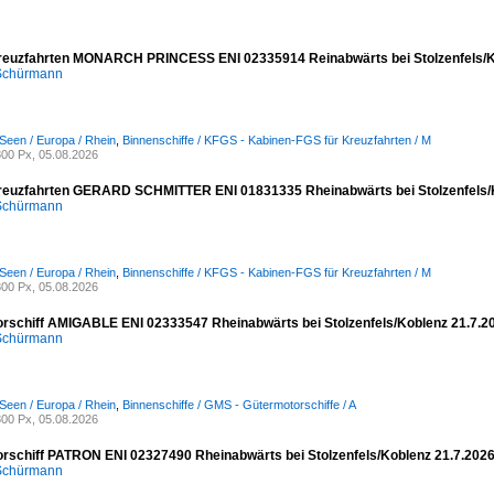
reuzfahrten MONARCH PRINCESS ENI 02335914 Reinabwärts bei Stolzenfels/K
 Schürmann
Seen / Europa / Rhein
,
Binnenschiffe / KFGS - Kabinen-FGS für Kreuzfahrten / M
00 Px, 05.08.2026
reuzfahrten GERARD SCHMITTER ENI 01831335 Rheinabwärts bei Stolzenfels/
 Schürmann
Seen / Europa / Rhein
,
Binnenschiffe / KFGS - Kabinen-FGS für Kreuzfahrten / M
00 Px, 05.08.2026
rschiff AMIGABLE ENI 02333547 Rheinabwärts bei Stolzenfels/Koblenz 21.7.2
 Schürmann
Seen / Europa / Rhein
,
Binnenschiffe / GMS - Gütermotorschiffe / A
00 Px, 05.08.2026
rschiff PATRON ENI 02327490 Rheinabwärts bei Stolzenfels/Koblenz 21.7.202
 Schürmann