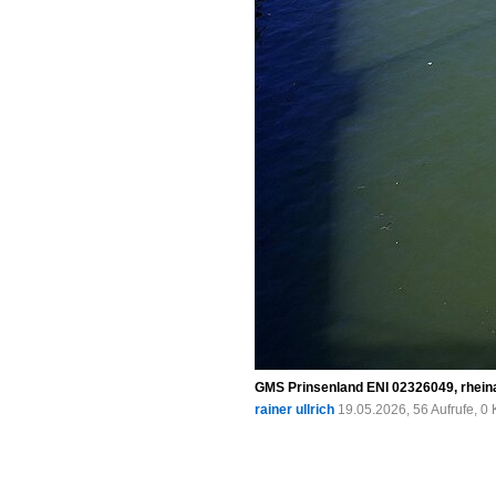
GMS Prinsenland ENI 02326049, rheinau
rainer ullrich
19.05.2026, 56 Aufrufe, 