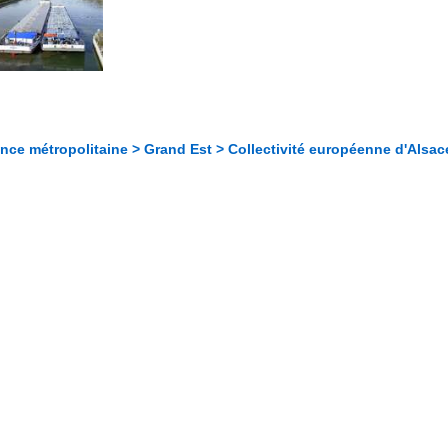
nce métropolitaine > Grand Est > Collectivité européenne d'Alsac