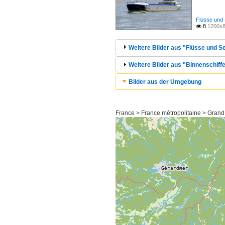
Flüsse und 
8
1200x8

Weitere Bilder aus "Flüsse und Se
Weitere Bilder aus "Binnenschiffe
Bilder aus der Umgebung
France > France métropolitaine > Grand