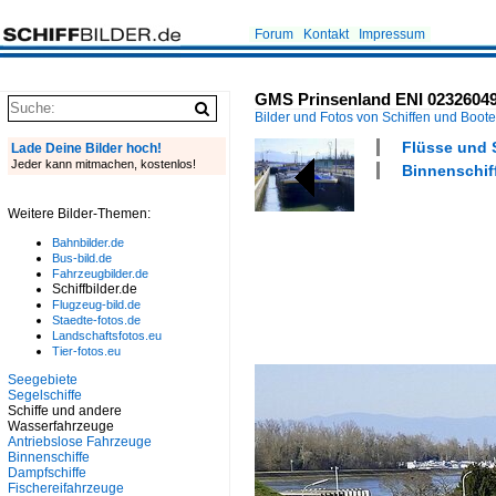
Forum
Kontakt
Impressum
GMS Prinsenland ENI 02326049, 
Bilder und Fotos von Schiffen und Boot
Flüsse und 
Lade Deine Bilder hoch!
Jeder kann mitmachen, kostenlos!
Binnenschiff
Weitere Bilder-Themen:
Bahnbilder.de
Bus-bild.de
Fahrzeugbilder.de
Schiffbilder.de
Flugzeug-bild.de
Staedte-fotos.de
Landschaftsfotos.eu
Tier-fotos.eu
Seegebiete
Segelschiffe
Schiffe und andere
Wasserfahrzeuge
Antriebslose Fahrzeuge
Binnenschiffe
Dampfschiffe
Fischereifahrzeuge