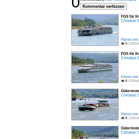
0
Kommentar verfassen
FGS für K
Christian
Flüsse und 
9
1200x8

FGS für K
Christian
Flüsse und 
8
1200x8

Gütermoto
Christian
Flüsse und 
8
1200x8

Gütermoto
Christian