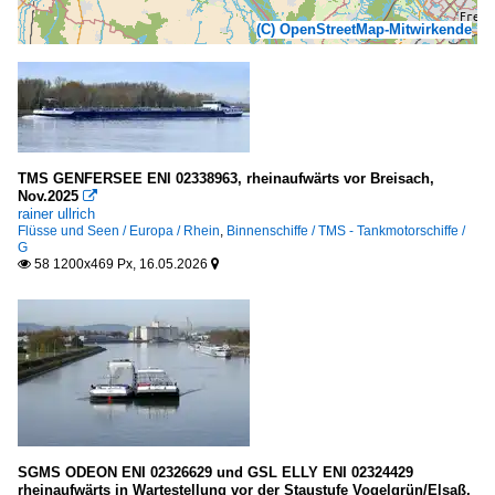
(C) OpenStreetMap-Mitwirkende
TMS GENFERSEE ENI 02338963, rheinaufwärts vor Breisach,
Nov.2025

rainer ullrich
Flüsse und Seen / Europa / Rhein
,
Binnenschiffe / TMS - Tankmotorschiffe /
G
58 1200x469 Px, 16.05.2026


SGMS ODEON ENI 02326629 und GSL ELLY ENI 02324429
rheinaufwärts in Wartestellung vor der Staustufe Vogelgrün/Elsaß,