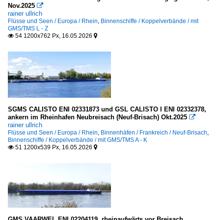
Nov.2025

rainer ullrich
Flüsse und Seen / Europa / Rhein
,
Binnenschiffe / Koppelverbände / mit
GMS/TMS L - Z
54 1200x762 Px, 16.05.2026


SGMS CALISTO ENI 02331873 und GSL CALISTO I ENI 02332378,
ankern im Rheinhafen Neubreisach (Neuf-Brisach) Okt.2025

rainer ullrich
Flüsse und Seen / Europa / Rhein
,
Binnenhäfen / Frankreich / Neuf-Brisach
,
Binnenschiffe / Koppelverbände / mit GMS/TMS A - K
51 1200x539 Px, 16.05.2026


GMS VAARWEL ENI 02204119, rheinaufwärts vor Breisach,