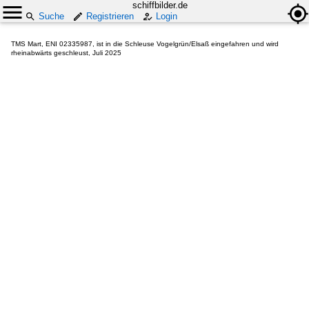
schiffbilder.de
Suche
Registrieren
Login
TMS Mart, ENI 02335987, ist in die Schleuse Vogelgrün/Elsaß eingefahren und wird
rheinabwärts geschleust, Juli 2025