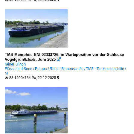
TMS Memphis, ENI 02333726, in Warteposition vor der Schleuse
Vogelgrün/Elsaß, Juni 2025

rainer ullrich
Flüsse und Seen / Europa / Rhein
,
Binnenschiffe / TMS - Tankmotorschiffe /
M
83 1200x734 Px, 22.12.2025

