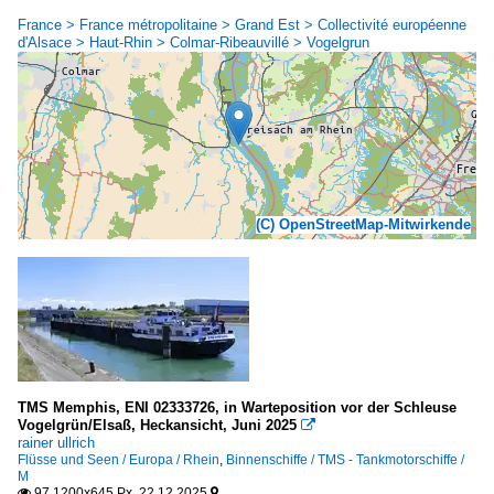
France > France métropolitaine > Grand Est > Collectivité européenne
d'Alsace > Haut-Rhin > Colmar-Ribeauvillé > Vogelgrun
(C) OpenStreetMap-Mitwirkende
TMS Memphis, ENI 02333726, in Warteposition vor der Schleuse
Vogelgrün/Elsaß, Heckansicht, Juni 2025

rainer ullrich
Flüsse und Seen / Europa / Rhein
,
Binnenschiffe / TMS - Tankmotorschiffe /
M
97 1200x645 Px, 22.12.2025

