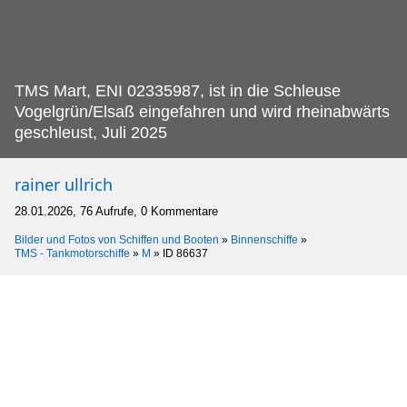
TMS Mart, ENI 02335987, ist in die Schleuse
Vogelgrün/Elsaß eingefahren und wird rheinabwärts
geschleust, Juli 2025
rainer ullrich
28.01.2026, 76 Aufrufe, 0 Kommentare
Bilder und Fotos von Schiffen und Booten
»
Binnenschiffe
»
TMS - Tankmotorschiffe
»
M
»
ID 86637