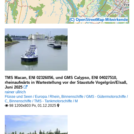
(C) OpenStreetMap-Mitwirkende
TMS Macan, ENI 02326056, und GMS Calypso, ENI 04027510,
rheinaufwärts in Wartestellung vor der Staustufe Vogelgrün/Elsaß,
Juni 2025

rainer ullrich
Flüsse und Seen / Europa / Rhein
,
Binnenschiffe / GMS - Gütermotorschiffe /
C
,
Binnenschiffe / TMS - Tankmotorschiffe / M
98 1200x803 Px, 01.12.2025

