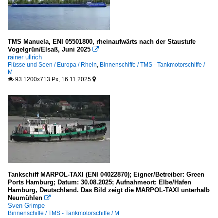
TMS Manuela, ENI 05501800, rheinaufwärts nach der Staustufe
Vogelgrün/Elsaß, Juni 2025

rainer ullrich
Flüsse und Seen / Europa / Rhein
,
Binnenschiffe / TMS - Tankmotorschiffe /
M
93 1200x713 Px, 16.11.2025


Tankschiff MARPOL-TAXI (ENI 04022870); Eigner/Betreiber: Green
Ports Hamburg; Datum: 30.08.2025; Aufnahmeort: Elbe/Hafen
Hamburg, Deutschland. Das Bild zeigt die MARPOL-TAXI unterhalb
Neumühlen

Sven Grimpe
Binnenschiffe / TMS - Tankmotorschiffe / M