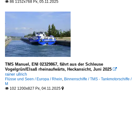
86 1152x768 Px, 05.11.2025

TMS Manuel, ENI 02329867, fährt aus der Schleuse
Vogelgrün/Elsaß rheinaufwärts, Heckansicht, Juni 2025

rainer ullrich
Flüsse und Seen / Europa / Rhein
,
Binnenschiffe / TMS - Tankmotorschiffe /
M
102 1200x827 Px, 04.11.2025

