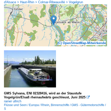
d'Alsace > Haut-Rhin > Colmar-Ribeauvillé > Vogelgrun
(C) OpenStreetMap-Mitwirkende
GMS Sylvana, ENI 02328416, wird an der Staustufe
Vogelgrün/Elsaß rheinaufwärts geschleust, Juni 2025

rainer ullrich
Flüsse und Seen / Europa / Rhein
,
Binnenschiffe / GMS - Gütermotorschiffe /
S