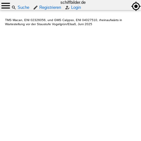
schiffbilder.de
Suche
Registrieren
Login
TMS Macan, ENI 02326056, und GMS Calypso, ENI 04027510, rheinaufwärts in
Wartestellung vor der Staustufe Vogelgrün/Elsaß, Juni 2025