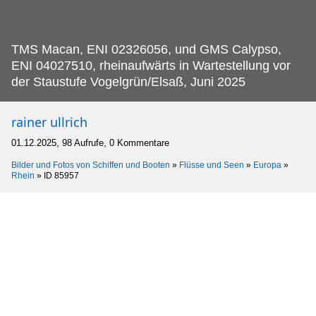
TMS Macan, ENI 02326056, und GMS Calypso,
ENI 04027510, rheinaufwärts in Wartestellung vor
der Staustufe Vogelgrün/Elsaß, Juni 2025
rainer ullrich
01.12.2025, 98 Aufrufe, 0 Kommentare
Bilder und Fotos von Schiffen und Booten
»
Flüsse und Seen
»
Europa
»
Rhein
»
ID 85957