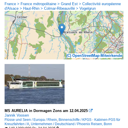
France > France métropolitaine > Grand Est > Collectivité européenne
d'Alsace > Haut-Rhin > Colmar-Ribeauvillé > Vogelgrun
(C) OpenStreetMap-Mitwirkende
MS AURELIA in Dormagen Zons am 12.04.2025

Jannik Voosen
Flüsse und Seen / Europa / Rhein
,
Binnenschiffe / KFGS - Kabinen-FGS für
Kreuzfahrten / A
,
Unternehmen / Deutschland / Phoenix Reisen, Bonn