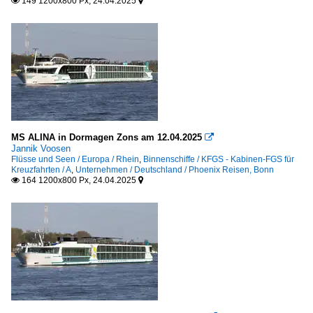
149 1200x800 Px, 24.04.2025


MS ALINA in Dormagen Zons am 12.04.2025

Jannik Voosen
Flüsse und Seen / Europa / Rhein
,
Binnenschiffe / KFGS - Kabinen-FGS für
Kreuzfahrten / A
,
Unternehmen / Deutschland / Phoenix Reisen, Bonn
164 1200x800 Px, 24.04.2025

