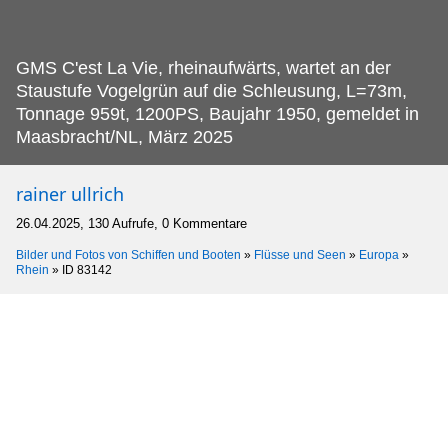
GMS C'est La Vie, rheinaufwärts, wartet an der
Staustufe Vogelgrün auf die Schleusung, L=73m,
Tonnage 959t, 1200PS, Baujahr 1950, gemeldet in
Maasbracht/NL, März 2025
rainer ullrich
26.04.2025, 130 Aufrufe, 0 Kommentare
Bilder und Fotos von Schiffen und Booten
»
Flüsse und Seen
»
Europa
»
Rhein
»
ID 83142