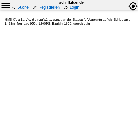
schiffbilder.de
Suche
Registrieren
Login
GMS C'est La Vie, rheinaufwärts, wartet an der Staustufe Vogelgrün auf die Schleusung,
L=73m, Tonnage 959t, 1200PS, Baujahr 1950, gemeldet in ...