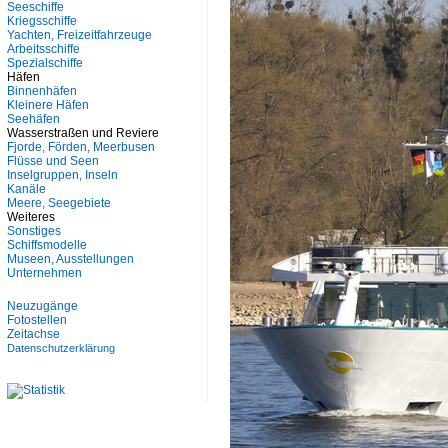
Seeschiffe
Kriegsschiffe
Yachten, Freizeitfahrzeuge
Arbeitsschiffe
Spezialschiffe
Häfen
Binnenhäfen
Kleinere Häfen
Seehäfen
Wasserstraßen und Reviere
Fjorde, Förden, Meerbusen
Flüsse und Seen
Inselgruppen, Inseln
Kanäle
Meere, Seegebiete
Weiteres
Sonstiges
Schiffsmodelle
Museen, Ausstellungen
Unternehmen
Neuzugänge
Fotostellen
Zeitachse
Datenschutzerklärung