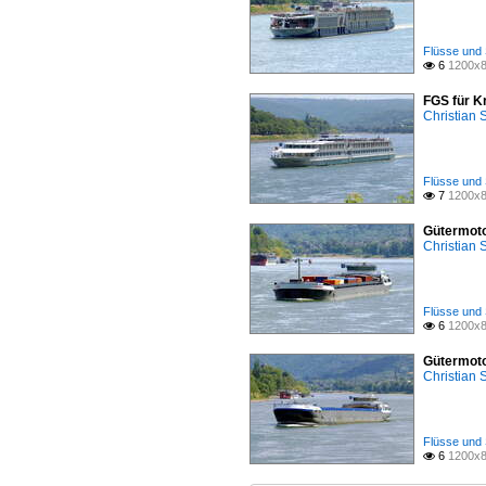
Flüsse und 
6
1200x8

FGS für K
Christian
Flüsse und 
7
1200x8

Gütermoto
Christian
Flüsse und 
6
1200x8

Gütermoto
Christian
Flüsse und 
6
1200x8
