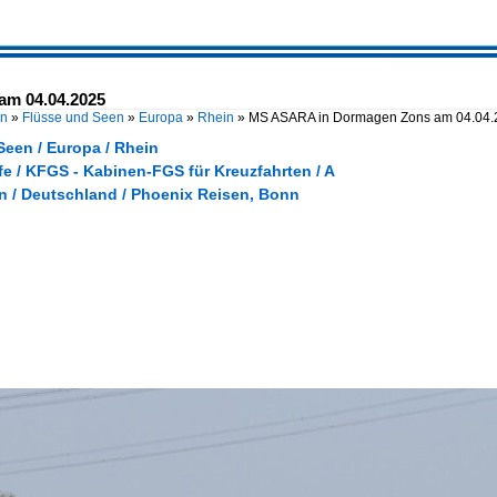
m 04.04.2025
en
»
Flüsse und Seen
»
Europa
»
Rhein
»
MS ASARA in Dormagen Zons am 04.04
Seen / Europa / Rhein
e / KFGS - Kabinen-FGS für Kreuzfahrten / A
 / Deutschland / Phoenix Reisen, Bonn