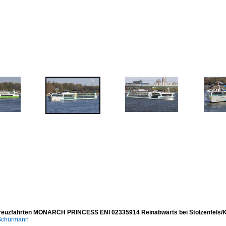
reuzfahrten MONARCH PRINCESS ENI 02335914 Reinabwärts bei Stolzenfels/K
 Schürmann