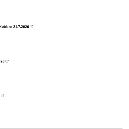
Koblenz 21.7.2026

026

6
