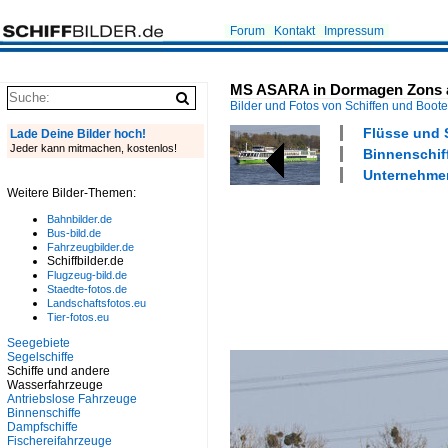
Forum
Kontakt
Impressum
MS ASARA in Dormagen Zons a
Bilder und Fotos von Schiffen und Boot
Flüsse und 
Lade Deine Bilder hoch!
Jeder kann mitmachen, kostenlos!
Binnenschiff
Unternehmen
Weitere Bilder-Themen:
Bahnbilder.de
Bus-bild.de
Fahrzeugbilder.de
Schiffbilder.de
Flugzeug-bild.de
Staedte-fotos.de
Landschaftsfotos.eu
Tier-fotos.eu
Seegebiete
Segelschiffe
Schiffe und andere
Wasserfahrzeuge
Antriebslose Fahrzeuge
Binnenschiffe
Dampfschiffe
Fischereifahrzeuge