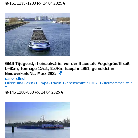
151 1133x1200 Px, 14.04.2025


GMS Tijdgeest, rheinaufwärts, vor der Staustufe Vogelgrün/Elsaß,
L=85m, Tonnage 1563t, 850PS, Baujahr 1981, gemeldet in
Nieuwerkerk/NL, März 2025

rainer ullrich
Flüsse und Seen / Europa / Rhein
,
Binnenschiffe / GMS - Gütermotorschiffe /
T
146 1200x800 Px, 14.04.2025

