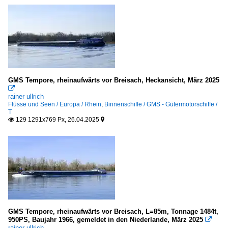
T
Sonstiges
Schleusen, Schiffshebewerke u.ä.
Belgien
GMS Tempore, rheinaufwärts vor Breisach, Heckansicht, März 2025

Deutschland
rainer ullrich
Flüsse und Seen / Europa / Rhein
,
Binnenschiffe / GMS - Gütermotorschiffe /
T
Werften und Docks
129 1291x769 Px, 26.04.2025


Deutschland
GMS Tempore, rheinaufwärts vor Breisach, L=85m, Tonnage 1484t,
950PS, Baujahr 1966, gemeldet in den Niederlande, März 2025

rainer ullrich