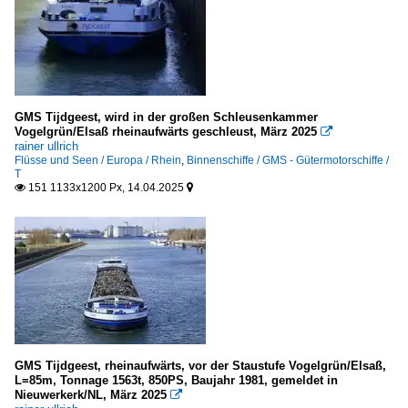
GMS Tijdgeest, wird in der großen Schleusenkammer
Vogelgrün/Elsaß rheinaufwärts geschleust, März 2025

rainer ullrich
Flüsse und Seen / Europa / Rhein
,
Binnenschiffe / GMS - Gütermotorschiffe /
T
151 1133x1200 Px, 14.04.2025


GMS Tijdgeest, rheinaufwärts, vor der Staustufe Vogelgrün/Elsaß,
L=85m, Tonnage 1563t, 850PS, Baujahr 1981, gemeldet in
Nieuwerkerk/NL, März 2025
