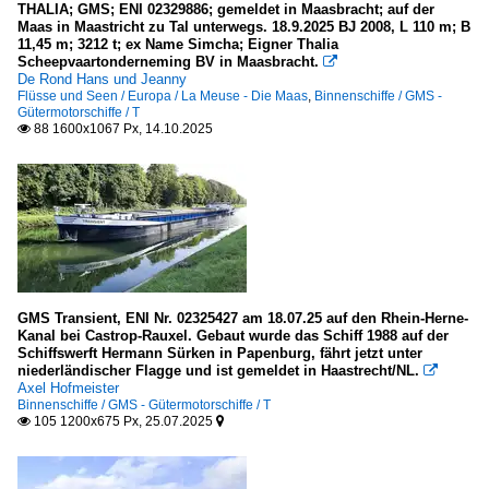
THALIA; GMS; ENI 02329886; gemeldet in Maasbracht; auf der
Maas in Maastricht zu Tal unterwegs. 18.9.2025 BJ 2008, L 110 m; B
2025
Frankreich
11,45 m; 3212 t; ex Name Simcha; Eigner Thalia
2026
Scheepvaartonderneming BV in Maasbracht.

Seine und Nebenflüsse
De Rond Hans und Jeanny
Flüsse und Seen / Europa / La Meuse - Die Maas
,
Binnenschiffe / GMS -
Gütermotorschiffe / T
Großbritannien
88 1600x1067 Px, 14.10.2025

Themse
Kanäle
Belgien
Canal Albert
GMS Transient, ENI Nr. 02325427 am 18.07.25 auf den Rhein-Herne-
Kanal bei Castrop-Rauxel. Gebaut wurde das Schiff 1988 auf der
Deutschland
Schiffswerft Hermann Sürken in Papenburg, fährt jetzt unter
niederländischer Flagge und ist gemeldet in Haastrecht/NL.

Dortmund-Ems-Kanal
Axel Hofmeister
Binnenschiffe / GMS - Gütermotorschiffe / T
Elbe-Havel-Kanal
105 1200x675 Px, 25.07.2025


Elbe-Lübeck-Kanal
Mittellandkanal mit Stichkanälen