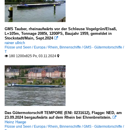
GMS Tauber, rheinaufwärts vor der Schleuse Vogelgrün/Elsaß,
L=105m, Tonnage 2085t, 1200PS, Baujahr 1959, gemeldet in
Stockstadt/Main, Sept.2024

rainer ullrich
Flüsse und Seen / Europa / Rhein
,
Binnenschiffe / GMS - Gütermotorschiffe /
T
180 1200x825 Px, 03.11.2024


Das Gütermotorschiff TEMPORE (ENI: 0231612), Flagge: NED, am
23.09.2024 bergaufwärts auf dem Rhein bei Ehrenbreitstein.

Heinz Haege
Flüsse und Seen / Europa / Rhein
,
Binnenschiffe / GMS - Gütermotorschiffe /