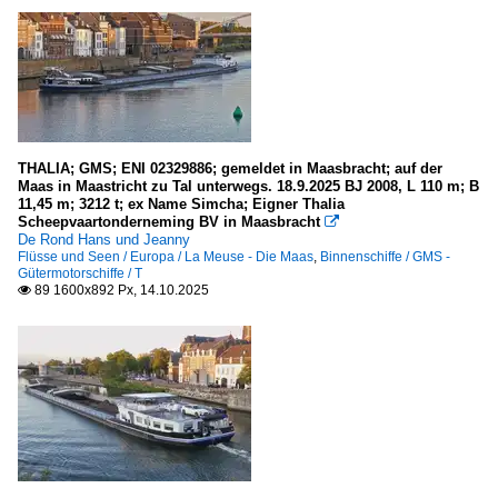
2011
Flüsse und Seen
2012
2013
Deutschland
2014
Havel
2015
Main
THALIA; GMS; ENI 02329886; gemeldet in Maasbracht; auf der
2016
Maas in Maastricht zu Tal unterwegs. 18.9.2025 BJ 2008, L 110 m; B
Neckar
11,45 m; 3212 t; ex Name Simcha; Eigner Thalia
2017
Scheepvaartonderneming BV in Maasbracht

Sonstige Flüsse
De Rond Hans und Jeanny
2018
Flüsse und Seen / Europa / La Meuse - Die Maas
,
Binnenschiffe / GMS -
Weser und Nebenflüsse
Gütermotorschiffe / T
2019
89 1600x892 Px, 14.10.2025

Europa
2020
Donau
2020
Elbe
2021
La Meuse - Die Maas
2022
Mosel und Saar
2023
Rhein
2024