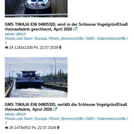
1965
1968
Binnenschiffe
1970
GMS TIMAJA ENI 04805320, wird in der Schleuse Vogelgrün/Elsaß
FGS - Fahrgastschiffe
rheinaufwärts geschleust, April 2026

1973
rainer ullrich
W
Flüsse und Seen / Europa / Rhein
,
Binnenschiffe / GMS - Gütermotorschiffe /
1974
T
24 1183x1200 Px, 22.07.2026


GMS - Gütermotorschiffe
1990
B
1993
D
E
2000
G
2000
I
2007
GMS TIMAJA ENI 04805320, verläßt die Schleuse Vogelgrün/Elsaß
K
2009
rheinaufwärts, Aprul 2026

L
rainer ullrich
Flüsse und Seen / Europa / Rhein
,
Binnenschiffe / GMS - Gütermotorschiffe /
2010
W
T
26 1479x952 Px, 22.07.2026


2010
Z