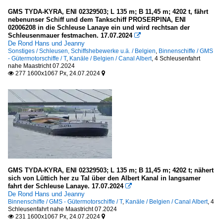
GMS TYDA-KYRA, ENI 02329503; L 135 m; B 11,45 m; 4202 t, fährt
nebenunser Schiff und dem Tankschiff PROSERPINA, ENI
02006208 in die Schleuse Lanaye ein und wird rechtsan der
Schleusenmauer festmachen. 17.07.2024

De Rond Hans und Jeanny
Sonstiges / Schleusen, Schiffshebewerke u.ä. / Belgien
,
Binnenschiffe / GMS
- Gütermotorschiffe / T
,
Kanäle / Belgien / Canal Albert
,
4 Schleusenfahrt
nahe Maastricht 07.2024
277 1600x1067 Px, 24.07.2024


GMS TYDA-KYRA, ENI 02329503; L 135 m; B 11,45 m; 4202 t; nähert
sich von Lüttich her zu Tal über den Albert Kanal in langsamer
fahrt der Schleuse Lanaye. 17.07.2024

De Rond Hans und Jeanny
Binnenschiffe / GMS - Gütermotorschiffe / T
,
Kanäle / Belgien / Canal Albert
,
4
Schleusenfahrt nahe Maastricht 07.2024
231 1600x1067 Px, 24.07.2024

