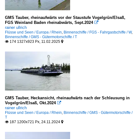
GMS Tauber, rheinaufwärts vor der Staustufe Vogelgrün/Elsaß,
FGS Weinland Baden rheinabwärts, Sept.2024

rainer ullrich
Flüsse und Seen / Europa / Rhein
,
Binnenschiffe / FGS - Fahrgastschiffe / W
,
Binnenschiffe / GMS - Gütermotorschiffe / T
174 1327x923 Px, 11.02.2025


GMS Tauber, Heckansicht, rheinaufwärts nach der Schleusung in
Vogelgrün/Elsaß, Okt.2024

rainer ullrich
Flüsse und Seen / Europa / Rhein
,
Binnenschiffe / GMS - Gütermotorschiffe /
T
187 1200x721 Px, 24.11.2024

