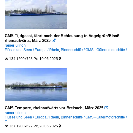
Nord-Ostsee-Kanal
Untere Havel-Wasserstraße
Wesel-Datteln-Kanal
GMS Tijdgeest, fährt nach der Schleusung in Vogelgrün/Elsaß
Seehäfen
rheinaufwärts, März 2025

rainer ullrich
Flüsse und Seen / Europa / Rhein
,
Binnenschiffe / GMS - Gütermotorschiffe /
Deutschland
T
134 1200x728 Px, 10.06.2025


Hamburg
Leer
Lübeck und Travemünde
Niederlande
Rotterdam
GMS Tempore, rheinaufwärts vor Breisach, März 2025

rainer ullrich
Seeschiffe
Flüsse und Seen / Europa / Rhein
,
Binnenschiffe / GMS - Gütermotorschiffe /
T
137 1200x627 Px, 20.05.2025


Stückgut- und Mehrzweckfrachter / general cargo