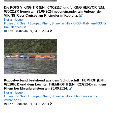
Die KGFS VIKING TIR (ENI: 07002110) und VIKING HERVOR (ENI:
07002127) liegen am 23.09.2024 nebeneinander am Anleger der
VIKING River Cruises am Rheinufer in Koblenz.

Heinz Haege
Flüsse und Seen / Europa / Rhein
,
Binnenschiffe / KFGS - Kabinen-FGS für
Kreuzfahrten / V
155 1400x934 Px, 24.09.2024


Koppelverband bestehend aus dem Schubschiff THEMHOF (ENI:
02328681) und dem Leichter THEMHOF II (ENI: 02329245) auf dem
Rhein bei Ehrenbreitstein am 23.09.2024.

Heinz Haege
Flüsse und Seen / Europa / Rhein
,
Binnenschiffe / Schubboote und -
verbände / T
167 1280x854 Px, 24.09.2024

