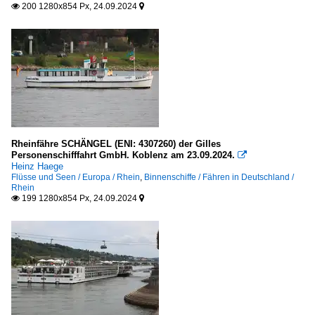
200 1280x854 Px, 24.09.2024


Rheinfähre SCHÄNGEL (ENI: 4307260) der Gilles
Personenschifffahrt GmbH. Koblenz am 23.09.2024.

Heinz Haege
Flüsse und Seen / Europa / Rhein
,
Binnenschiffe / Fähren in Deutschland /
Rhein
199 1280x854 Px, 24.09.2024

