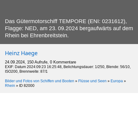
Das Gütermotorschiff TEMPORE (ENI: 0231612),
Flagge: NED, am 23.
09.2024 bergaufwärts auf dem
Rhein bei Ehrenbreitstein.
Heinz Haege
24.09.2024, 150 Aufrufe, 0 Kommentare
EXIF: Datum 2024:09:23 16:25:48, Belichtungsdauer: 1/250, Blende: 56/10,
ISO200, Brennweite: 87/1
Bilder und Fotos von Schiffen und Booten
»
Flüsse und Seen
»
Europa
»
Rhein
»
ID 82000