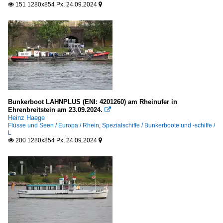
151 1280x854 Px, 24.09.2024


Bunkerboot LAHNPLUS (ENI: 4201260) am Rheinufer in
Ehrenbreitstein am 23.09.2024.

Heinz Haege
Flüsse und Seen / Europa / Rhein
,
Spezialschiffe / Bunkerboote und -schiffe /
L
200 1280x854 Px, 24.09.2024

