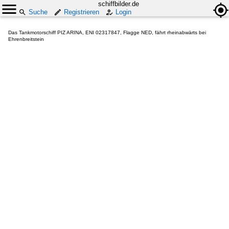
schiffbilder.de
Suche
Registrieren
Login
Das Tankmotorschiff PIZ ARINA, ENI 02317847, Flagge NED, fährt rheinabwärts bei
Ehrenbreitstein