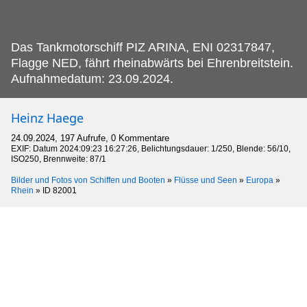
Das Tankmotorschiff PIZ ARINA, ENI 02317847,
Flagge NED, fährt rheinabwärts bei Ehrenbreitstein.
Aufnahmedatum: 23.09.2024.
Heinz Haege
24.09.2024, 197 Aufrufe, 0 Kommentare
EXIF: Datum 2024:09:23 16:27:26, Belichtungsdauer: 1/250, Blende: 56/10,
ISO250, Brennweite: 87/1
Bilder und Fotos von Schiffen und Booten
»
Flüsse und Seen
»
Europa
»
Rhein
»
ID 82001