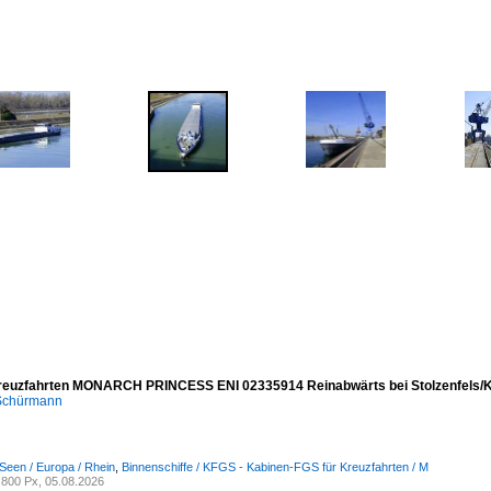
reuzfahrten MONARCH PRINCESS ENI 02335914 Reinabwärts bei Stolzenfels/K
 Schürmann
Seen / Europa / Rhein
,
Binnenschiffe / KFGS - Kabinen-FGS für Kreuzfahrten / M
800 Px, 05.08.2026