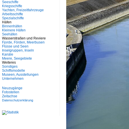
Seeschiffe
Kriegsschiffe
Yachten, Freizeitfahrzeuge
Arbeitsschiffe
Spezialschiffe
Häfen
Binnenhäfen
Kleinere Häfen
Seehäfen
Wasserstraßen und Reviere
Fjorde, Förden, Meerbusen
Flüsse und Seen
Inselgruppen, Inseln
Kanäle
Meere, Seegebiete
Weiteres
Sonstiges
Schiffsmodelle
Museen, Ausstellungen
Unternehmen
Neuzugänge
Fotostellen
Zeitachse
Datenschutzerklärung