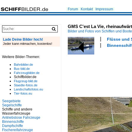
Forum
Kontakt
Impressum
GMS C'est La Vie, rheinaufwärt
Bilder und Fotos von Schiffen und Boot
Flüsse und 
Lade Deine Bilder hoch!
Jeder kann mitmachen, kostenlos!
Binnenschiff
Weitere Bilder-Themen:
Bahnbilder.de
Bus-bild.de
Fahrzeugbilder.de
Schiffbilder.de
Flugzeug-bild.de
Staedte-fotos.de
Landschaftsfotos.eu
Tier-fotos.eu
Seegebiete
Segelschiffe
Schiffe und andere
Wasserfahrzeuge
Antriebslose Fahrzeuge
Binnenschiffe
Dampfschiffe
Fischereifahrzeuge