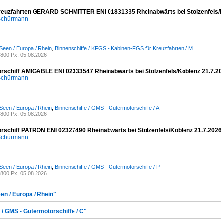
reuzfahrten GERARD SCHMITTER ENI 01831335 Rheinabwärts bei Stolzenfels/
 Schürmann
Seen / Europa / Rhein
,
Binnenschiffe / KFGS - Kabinen-FGS für Kreuzfahrten / M
800 Px, 05.08.2026
rschiff AMIGABLE ENI 02333547 Rheinabwärts bei Stolzenfels/Koblenz 21.7.2
 Schürmann
Seen / Europa / Rhein
,
Binnenschiffe / GMS - Gütermotorschiffe / A
800 Px, 05.08.2026
rschiff PATRON ENI 02327490 Rheinabwärts bei Stolzenfels/Koblenz 21.7.202
 Schürmann
Seen / Europa / Rhein
,
Binnenschiffe / GMS - Gütermotorschiffe / P
800 Px, 05.08.2026
en / Europa / Rhein"
 / GMS - Gütermotorschiffe / C"