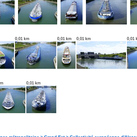
0,01 km
0,01 km
0,01 km
0,01
km
0,01 km
nce métropolitaine > Grand Est > Collectivité européenne d'Alsac