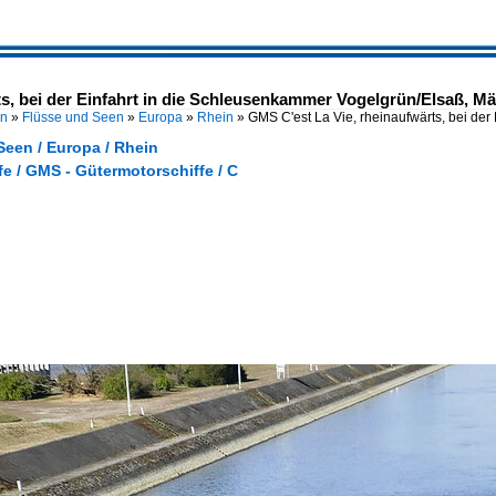
s, bei der Einfahrt in die Schleusenkammer Vogelgrün/Elsaß, Mä
en
»
Flüsse und Seen
»
Europa
»
Rhein
»
GMS C'est La Vie, rheinaufwärts, bei der 
Seen / Europa / Rhein
e / GMS - Gütermotorschiffe / C