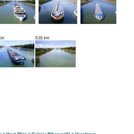
 km
0,01 km
e > Haut-Rhin > Colmar-Ribeauvillé > Vogelgrun