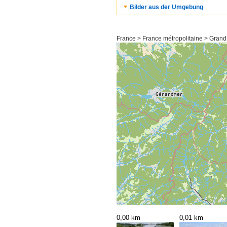
Bilder aus der Umgebung
France > France métropolitaine > Grand
0,00 km
0,01 km