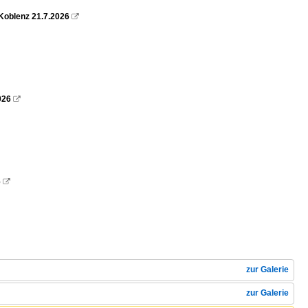
Koblenz 21.7.2026

026

6

zur Galerie
zur Galerie