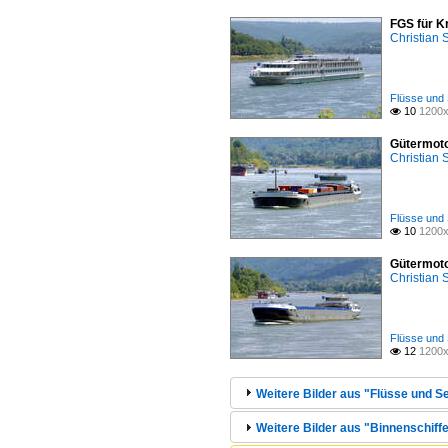
FGS für K
Christian
Flüsse und 
10
1200x

Gütermoto
Christian
Flüsse und 
10
1200x

Gütermoto
Christian
Flüsse und 
12
1200x

Weitere Bilder aus "Flüsse und Se
Weitere Bilder aus "Binnenschiffe