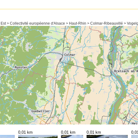
 Est > Collectivité européenne d'Alsace > Haut-Rhin > Colmar-Ribeauvillé > Vogel
0,01 km
0,01 km
0,01 km
0,0