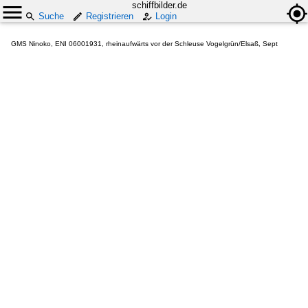
schiffbilder.de
Suche
Registrieren
Login
GMS Ninoko, ENI 06001931, rheinaufwärts vor der Schleuse Vogelgrün/Elsaß, Sept