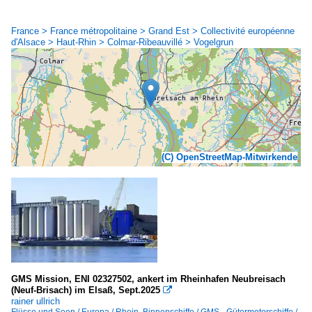
France > France métropolitaine > Grand Est > Collectivité européenne
d'Alsace > Haut-Rhin > Colmar-Ribeauvillé > Vogelgrun
(C) OpenStreetMap-Mitwirkende
GMS Mission, ENI 02327502, ankert im Rheinhafen Neubreisach
(Neuf-Brisach) im Elsaß, Sept.2025

rainer ullrich
Flüsse und Seen / Europa / Rhein
,
Binnenschiffe / GMS - Gütermotorschiffe /