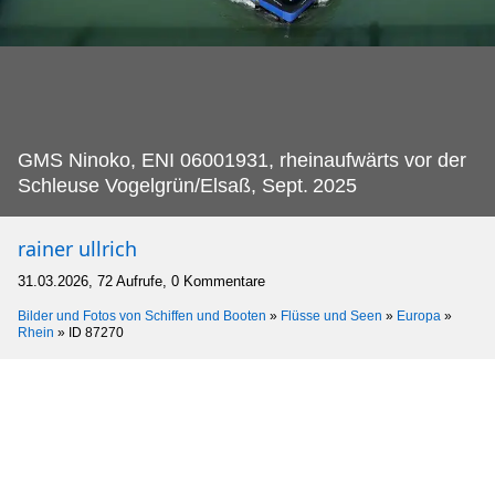
GMS Ninoko, ENI 06001931, rheinaufwärts vor der
Schleuse Vogelgrün/Elsaß, Sept.
2025
rainer ullrich
31.03.2026, 72 Aufrufe, 0 Kommentare
Bilder und Fotos von Schiffen und Booten
»
Flüsse und Seen
»
Europa
»
Rhein
»
ID 87270