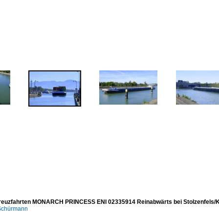
reuzfahrten MONARCH PRINCESS ENI 02335914 Reinabwärts bei Stolzenfels/K
 Schürmann