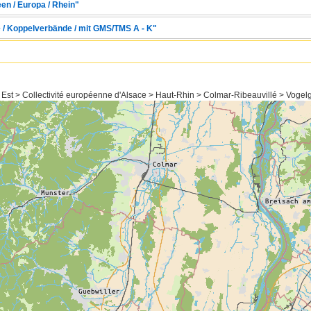
en / Europa / Rhein"
e / Koppelverbände / mit GMS/TMS A - K"
 Est > Collectivité européenne d'Alsace > Haut-Rhin > Colmar-Ribeauvillé > Vogel