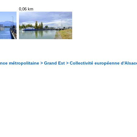
0,06 km
nce métropolitaine > Grand Est > Collectivité européenne d'Alsac