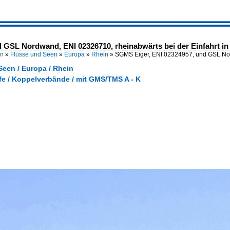
 GSL Nordwand, ENI 02326710, rheinabwärts bei der Einfahrt in 
en
»
Flüsse und Seen
»
Europa
»
Rhein
»
SGMS Eiger, ENI 02324957, und GSL N
Seen / Europa / Rhein
fe / Koppelverbände / mit GMS/TMS A - K