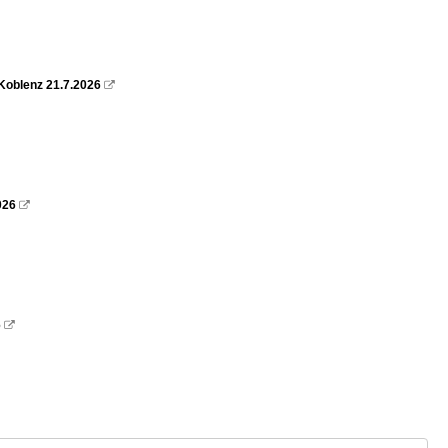
Koblenz 21.7.2026

026

6
