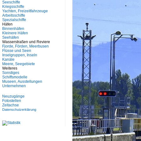
Seeschiffe
Kriegsschiffe
Yachten, Freizeitfahrzeuge
Arbeitsschiffe
Spezialschiffe
Häfen
Binnenhäfen
Kleinere Häfen
Seehäfen
Wasserstraßen und Reviere
Fjorde, Förden, Meerbusen
Flüsse und Seen
Inselgruppen, Inseln
Kanäle
Meere, Seegebiete
Weiteres
Sonstiges
Schiffsmodelle
Museen, Ausstellungen
Unternehmen
Neuzugänge
Fotostellen
Zeitachse
Datenschutzerklärung