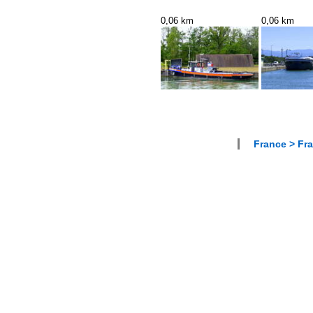
0,06 km
0,06 km
France > Fra