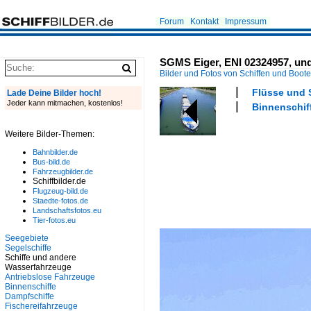
Forum
Kontakt
Impressum
SGMS Eiger, ENI 02324957, und
Bilder und Fotos von Schiffen und Boot
Flüsse und 
Lade Deine Bilder hoch!
Jeder kann mitmachen, kostenlos!
Binnenschif
Weitere Bilder-Themen:
Bahnbilder.de
Bus-bild.de
Fahrzeugbilder.de
Schiffbilder.de
Flugzeug-bild.de
Staedte-fotos.de
Landschaftsfotos.eu
Tier-fotos.eu
Seegebiete
Segelschiffe
Schiffe und andere
Wasserfahrzeuge
Antriebslose Fahrzeuge
Binnenschiffe
Dampfschiffe
Fischereifahrzeuge