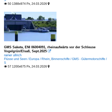
S
50 1388x974 Px, 24.03.2026


GMS Saketa, ENI 06004091, rheinaufwärts vor der Schleuse
Vogelgrün/Elsaß, Sept.2025

rainer ullrich
Flüsse und Seen / Europa / Rhein
,
Binnenschiffe / GMS - Gütermotorschiffe /
S
57 1200x675 Px, 24.03.2026

