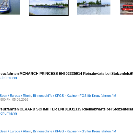
reuzfahrten MONARCH PRINCESS ENI 02335914 Reinabwärts bei Stolzenfels/K
 Schürmann
Seen / Europa / Rhein
,
Binnenschiffe / KFGS - Kabinen-FGS für Kreuzfahrten / M
800 Px, 05.08.2026
reuzfahrten GERARD SCHMITTER ENI 01831335 Rheinabwärts bei Stolzenfels/
 Schürmann
Seen / Europa / Rhein
,
Binnenschiffe / KFGS - Kabinen-FGS für Kreuzfahrten / M