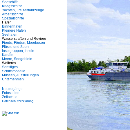
Seeschiffe
Kriegsschiffe
Yachten, Freizeitfahrzeuge
Arbeitsschiffe
Spezialschiffe
Häfen
Binnenhäfen
Kleinere Häfen
Seehäfen
Wasserstraßen und Reviere
Fjorde, Förden, Meerbusen
Flüsse und Seen
Inselgruppen, Inseln
Kanäle
Meere, Seegebiete
Weiteres
Sonstiges
Schiffsmodelle
Museen, Ausstellungen
Unternehmen
Neuzugänge
Fotostellen
Zeitachse
Datenschutzerklärung