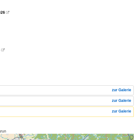
026

6

zur Galerie
zur Galerie
zur Galerie
grun