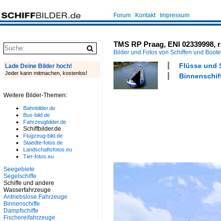
Forum
Kontakt
Impressum
TMS RP Praag, ENI 02339998, r
Bilder und Fotos von Schiffen und Boot
Flüsse und 
Lade Deine Bilder hoch!
Jeder kann mitmachen, kostenlos!
Binnenschiff
Weitere Bilder-Themen:
Bahnbilder.de
Bus-bild.de
Fahrzeugbilder.de
Schiffbilder.de
Flugzeug-bild.de
Staedte-fotos.de
Landschaftsfotos.eu
Tier-fotos.eu
Seegebiete
Segelschiffe
Schiffe und andere
Wasserfahrzeuge
Antriebslose Fahrzeuge
Binnenschiffe
Dampfschiffe
Fischereifahrzeuge