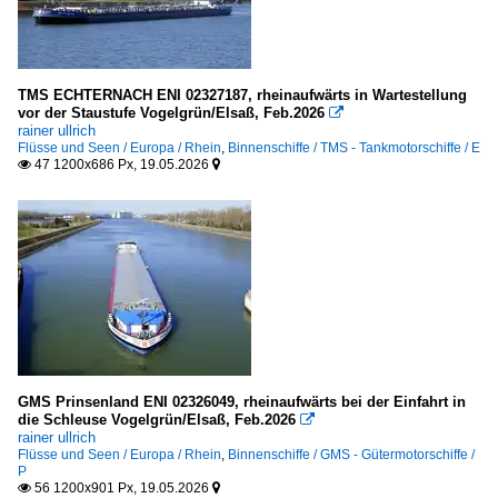
TMS ECHTERNACH ENI 02327187, rheinaufwärts in Wartestellung
vor der Staustufe Vogelgrün/Elsaß, Feb.2026

rainer ullrich
Flüsse und Seen / Europa / Rhein
,
Binnenschiffe / TMS - Tankmotorschiffe / E
47 1200x686 Px, 19.05.2026


GMS Prinsenland ENI 02326049, rheinaufwärts bei der Einfahrt in
die Schleuse Vogelgrün/Elsaß, Feb.2026

rainer ullrich
Flüsse und Seen / Europa / Rhein
,
Binnenschiffe / GMS - Gütermotorschiffe /
P
56 1200x901 Px, 19.05.2026

