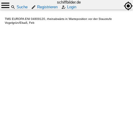
schiffbilder.de
Suche
Registrieren
Login
TMS EUROPA ENI 04809120, rheinabwärts in Warteposition vor der Staustufe
Vogelgrün/Elsaß, Feb