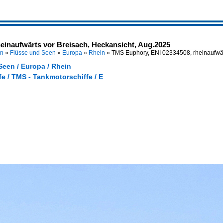
einaufwärts vor Breisach, Heckansicht, Aug.2025
en
»
Flüsse und Seen
»
Europa
»
Rhein
»
TMS Euphory, ENI 02334508, rheinaufwär
Seen / Europa / Rhein
e / TMS - Tankmotorschiffe / E