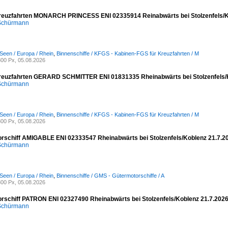
reuzfahrten MONARCH PRINCESS ENI 02335914 Reinabwärts bei Stolzenfels/K
 Schürmann
Seen / Europa / Rhein
,
Binnenschiffe / KFGS - Kabinen-FGS für Kreuzfahrten / M
00 Px, 05.08.2026
reuzfahrten GERARD SCHMITTER ENI 01831335 Rheinabwärts bei Stolzenfels/
 Schürmann
Seen / Europa / Rhein
,
Binnenschiffe / KFGS - Kabinen-FGS für Kreuzfahrten / M
00 Px, 05.08.2026
rschiff AMIGABLE ENI 02333547 Rheinabwärts bei Stolzenfels/Koblenz 21.7.2
 Schürmann
Seen / Europa / Rhein
,
Binnenschiffe / GMS - Gütermotorschiffe / A
00 Px, 05.08.2026
rschiff PATRON ENI 02327490 Rheinabwärts bei Stolzenfels/Koblenz 21.7.202
 Schürmann