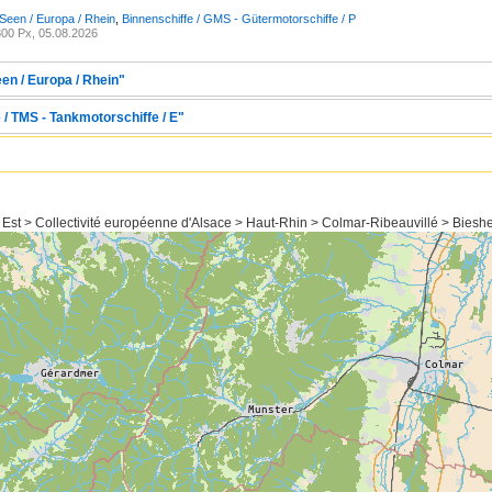
Seen / Europa / Rhein
,
Binnenschiffe / GMS - Gütermotorschiffe / P
00 Px, 05.08.2026
en / Europa / Rhein"
 / TMS - Tankmotorschiffe / E"
 Est > Collectivité européenne d'Alsace > Haut-Rhin > Colmar-Ribeauvillé > Biesh