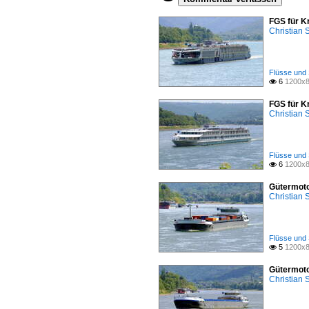
FGS für K
Christian
Flüsse und 
6
1200x8

FGS für K
Christian
Flüsse und 
6
1200x8

Gütermoto
Christian
Flüsse und 
5
1200x8

Gütermoto
Christian