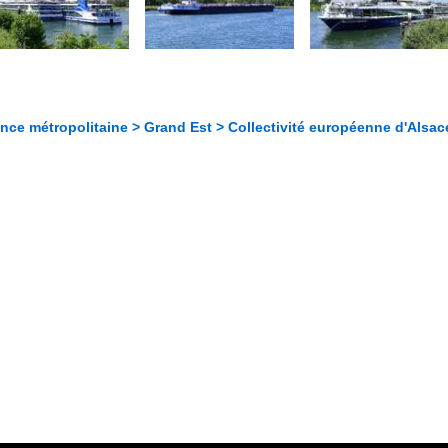
nce métropolitaine > Grand Est > Collectivité européenne d'Alsac