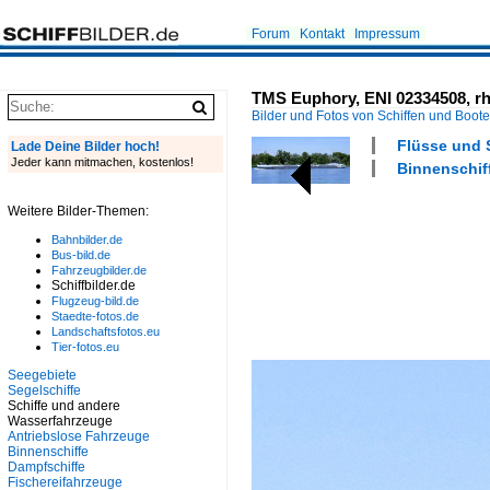
Forum
Kontakt
Impressum
TMS Euphory, ENI 02334508, rh
Bilder und Fotos von Schiffen und Boot
Flüsse und 
Lade Deine Bilder hoch!
Jeder kann mitmachen, kostenlos!
Binnenschiff
Weitere Bilder-Themen:
Bahnbilder.de
Bus-bild.de
Fahrzeugbilder.de
Schiffbilder.de
Flugzeug-bild.de
Staedte-fotos.de
Landschaftsfotos.eu
Tier-fotos.eu
Seegebiete
Segelschiffe
Schiffe und andere
Wasserfahrzeuge
Antriebslose Fahrzeuge
Binnenschiffe
Dampfschiffe
Fischereifahrzeuge