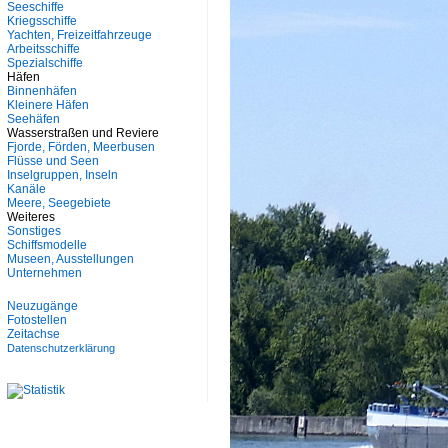
Seeschiffe
Kriegsschiffe
Yachten, Freizeitfahrzeuge
Arbeitsschiffe
Spezialschiffe
Häfen
Binnenhäfen
Kleinere Häfen
Seehäfen
Wasserstraßen und Reviere
Fjorde, Förden, Meerbusen
Flüsse und Seen
Inselgruppen, Inseln
Kanäle
Meere, Seegebiete
Weiteres
Sonstiges
Schiffsmodelle
Museen, Ausstellungen
Unternehmen
Neuzugänge
Fotostellen
Zeitachse
Datenschutzerklärung