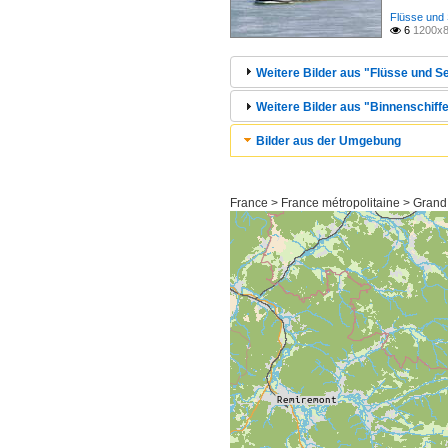
Flüsse und 
6
1200x8

Weitere Bilder aus "Flüsse und Se
Weitere Bilder aus "Binnenschiffe
Bilder aus der Umgebung
France > France métropolitaine > Grand