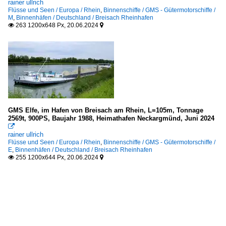
rainer ullrich
Flüsse und Seen / Europa / Rhein
,
Binnenschiffe / GMS - Gütermotorschiffe /
M
,
Binnenhäfen / Deutschland / Breisach Rheinhafen
263 1200x648 Px, 20.06.2024


GMS Elfe, im Hafen von Breisach am Rhein, L=105m, Tonnage
2569t, 900PS, Baujahr 1988, Heimathafen Neckargmünd, Juni 2024

rainer ullrich
Flüsse und Seen / Europa / Rhein
,
Binnenschiffe / GMS - Gütermotorschiffe /
E
,
Binnenhäfen / Deutschland / Breisach Rheinhafen
255 1200x644 Px, 20.06.2024

