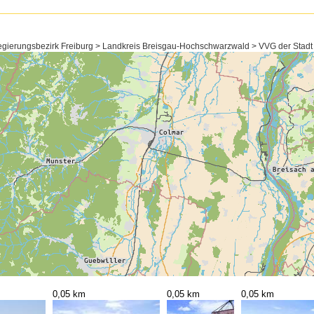
ierungsbezirk Freiburg > Landkreis Breisgau-Hochschwarzwald > VVG der Stadt 
0,05 km
0,05 km
0,05 km