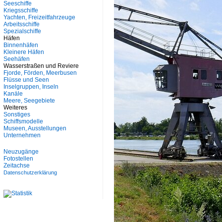
Seeschiffe
Kriegsschiffe
Yachten, Freizeitfahrzeuge
Arbeitsschiffe
Spezialschiffe
Häfen
Binnenhäfen
Kleinere Häfen
Seehäfen
Wasserstraßen und Reviere
Fjorde, Förden, Meerbusen
Flüsse und Seen
Inselgruppen, Inseln
Kanäle
Meere, Seegebiete
Weiteres
Sonstiges
Schiffsmodelle
Museen, Ausstellungen
Unternehmen
Neuzugänge
Fotostellen
Zeitachse
Datenschutzerklärung