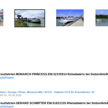
reuzfahrten MONARCH PRINCESS ENI 02335914 Reinabwärts bei Stolzenfels/K
 Schürmann
Seen / Europa / Rhein
,
Binnenschiffe / KFGS - Kabinen-FGS für Kreuzfahrten / M
00 Px, 05.08.2026
reuzfahrten GERARD SCHMITTER ENI 01831335 Rheinabwärts bei Stolzenfels/
 Schürmann