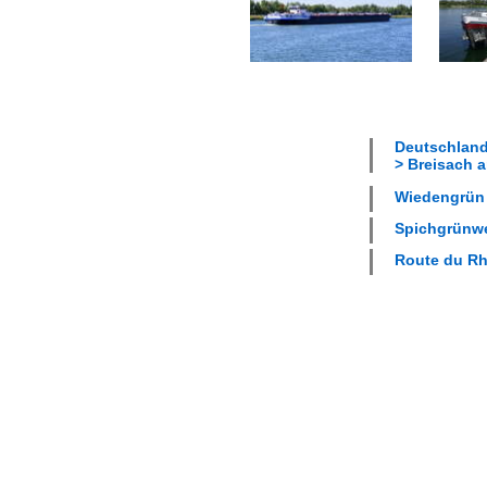
Deutschland
> Breisach a
Wiedengrün 
Spichgrünwe
Route du Rhi