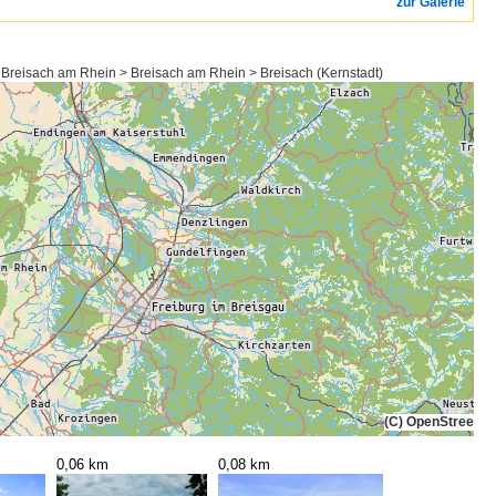
zur Galerie
Breisach am Rhein > Breisach am Rhein > Breisach (Kernstadt)
(C) OpenStreetMa
0,06 km
0,08 km