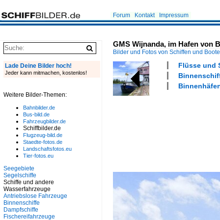
Forum
Kontakt
Impressum
GMS Wijnanda, im Hafen von Br
Bilder und Fotos von Schiffen und Boot
Flüsse und 
Lade Deine Bilder hoch!
Jeder kann mitmachen, kostenlos!
Binnenschiff
Binnenhäfen
Weitere Bilder-Themen:
Bahnbilder.de
Bus-bild.de
Fahrzeugbilder.de
Schiffbilder.de
Flugzeug-bild.de
Staedte-fotos.de
Landschaftsfotos.eu
Tier-fotos.eu
Seegebiete
Segelschiffe
Schiffe und andere
Wasserfahrzeuge
Antriebslose Fahrzeuge
Binnenschiffe
Dampfschiffe
Fischereifahrzeuge