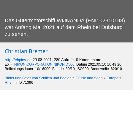
Das Gütermotorschiff WIJNANDA (ENI: 02310193)
war Anfang Mai 2021 auf dem Rhein bei Duisburg
zu sehen.
Christian Bremer
http://cbpics.de
29.08.2021, 280 Aufrufe, 0 Kommentare
EXIF:
NIKON CORPORATION NIKON D500
, Datum 2021:05:10 16:49:20,
Belichtungsdauer: 10/16000, Blende: 80/10, ISO800, Brennweite: 620/10
Bilder und Fotos von Schiffen und Booten
»
Flüsse und Seen
»
Europa
»
Rhein
»
ID 71396