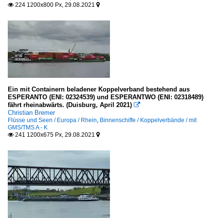
224 1200x800 Px, 29.08.2021


Ein mit Containern beladener Koppelverband bestehend aus
ESPERANTO (ENI: 02324539) und ESPERANTWO (ENI: 02318489)
fährt rheinabwärts. (Duisburg, April 2021)

Christian Bremer
Flüsse und Seen / Europa / Rhein
,
Binnenschiffe / Koppelverbände / mit
GMS/TMS A - K
241 1200x675 Px, 29.08.2021

