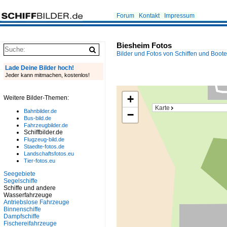
Forum
Kontakt
Impressum
Biesheim Fotos
Bilder und Fotos von Schiffen und Boot
Lade Deine Bilder hoch!
Jeder kann mitmachen, kostenlos!
+
Weitere Bilder-Themen:
Karte
Bahnbilder.de
−
Bus-bild.de
Fahrzeugbilder.de
Schiffbilder.de
Flugzeug-bild.de
Staedte-fotos.de
Landschaftsfotos.eu
Tier-fotos.eu
Seegebiete
Segelschiffe
Schiffe und andere
Wasserfahrzeuge
Antriebslose Fahrzeuge
Binnenschiffe
Dampfschiffe
Fischereifahrzeuge