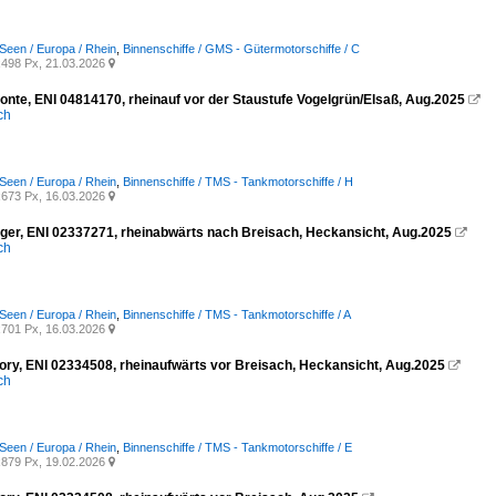
Seen / Europa / Rhein
,
Binnenschiffe / GMS - Gütermotorschiffe / C
498 Px, 21.03.2026

onte, ENI 04814170, rheinauf vor der Staustufe Vogelgrün/Elsaß, Aug.2025

ich
Seen / Europa / Rhein
,
Binnenschiffe / TMS - Tankmotorschiffe / H
673 Px, 16.03.2026

er, ENI 02337271, rheinabwärts nach Breisach, Heckansicht, Aug.2025

ich
Seen / Europa / Rhein
,
Binnenschiffe / TMS - Tankmotorschiffe / A
701 Px, 16.03.2026

ry, ENI 02334508, rheinaufwärts vor Breisach, Heckansicht, Aug.2025

ich
Seen / Europa / Rhein
,
Binnenschiffe / TMS - Tankmotorschiffe / E
879 Px, 19.02.2026
