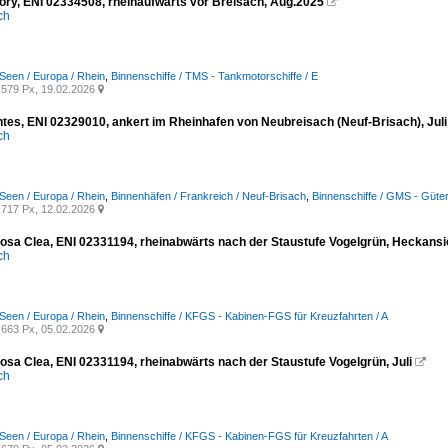
ry, ENI 02334508, rheinaufwärts vor Breisach, Aug.2025

ich
Seen / Europa / Rhein
,
Binnenschiffe / TMS - Tankmotorschiffe / E
579 Px, 19.02.2026

tes, ENI 02329010, ankert im Rheinhafen von Neubreisach (Neuf-Brisach), Jul
ich
Seen / Europa / Rhein
,
Binnenhäfen / Frankreich / Neuf-Brisach
,
Binnenschiffe / GMS - Güter
717 Px, 12.02.2026

sa Clea, ENI 02331194, rheinabwärts nach der Staustufe Vogelgrün, Heckansic
ich
Seen / Europa / Rhein
,
Binnenschiffe / KFGS - Kabinen-FGS für Kreuzfahrten / A
663 Px, 05.02.2026

sa Clea, ENI 02331194, rheinabwärts nach der Staustufe Vogelgrün, Juli

ich
Seen / Europa / Rhein
,
Binnenschiffe / KFGS - Kabinen-FGS für Kreuzfahrten / A