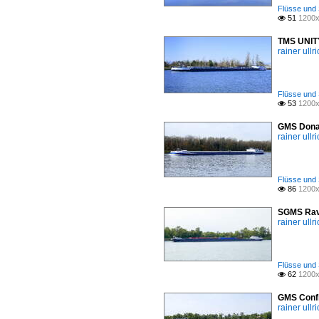
Flüsse und 
51
1200x

TMS UNITY
rainer ullr
Flüsse und 
53
1200x

GMS Donat
rainer ullr
Flüsse und 
86
1200x

SGMS Rave
rainer ullr
Flüsse und 
62
1200x

GMS Confi
rainer ullr