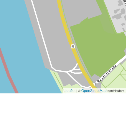
| ©
contributors
Leaflet
OpenStreetMap