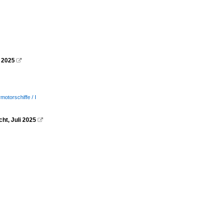
i 2025

motorschiffe / I
ht, Juli 2025
