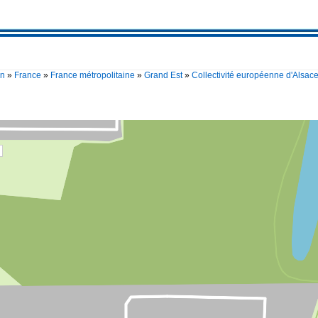
en
»
France
»
France métropolitaine
»
Grand Est
»
Collectivité européenne d'Alsac