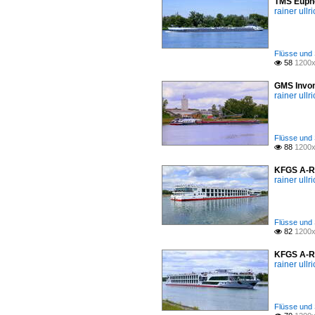
TMS Eupho
rainer ullr
Flüsse und 
58
1200x

GMS Invon
rainer ullr
Flüsse und 
88
1200x

KFGS A-Ro
rainer ullr
Flüsse und 
82
1200x

KFGS A-Ro
rainer ullr
Flüsse und 