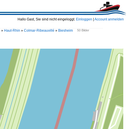
Hallo Gast, Sie sind nicht eingeloggt.
Einloggen
|
Account anmelden
e
»
Haut-Rhin
»
Colmar-Ribeauvillé
»
Biesheim
50 Bilder