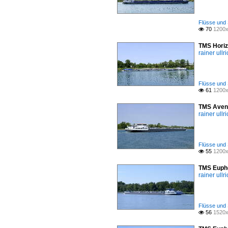
Flüsse und 
70
1200x

TMS Horiz
rainer ullr
Flüsse und 
61
1200x

TMS Aveng
rainer ullr
Flüsse und 
55
1200x

TMS Eupho
rainer ullr
Flüsse und 
56
1520x
