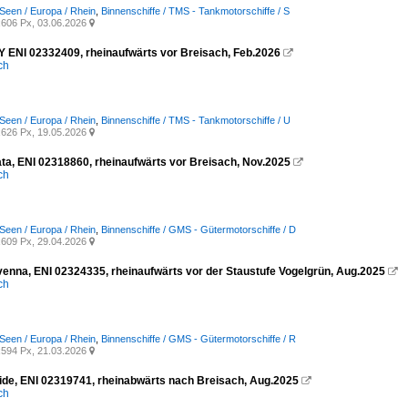
Seen / Europa / Rhein
,
Binnenschiffe / TMS - Tankmotorschiffe / S
606 Px, 03.06.2026

 ENI 02332409, rheinaufwärts vor Breisach, Feb.2026

ich
Seen / Europa / Rhein
,
Binnenschiffe / TMS - Tankmotorschiffe / U
626 Px, 19.05.2026

a, ENI 02318860, rheinaufwärts vor Breisach, Nov.2025

ich
Seen / Europa / Rhein
,
Binnenschiffe / GMS - Gütermotorschiffe / D
609 Px, 29.04.2026

nna, ENI 02324335, rheinaufwärts vor der Staustufe Vogelgrün, Aug.2025

ich
Seen / Europa / Rhein
,
Binnenschiffe / GMS - Gütermotorschiffe / R
594 Px, 21.03.2026

de, ENI 02319741, rheinabwärts nach Breisach, Aug.2025

ich