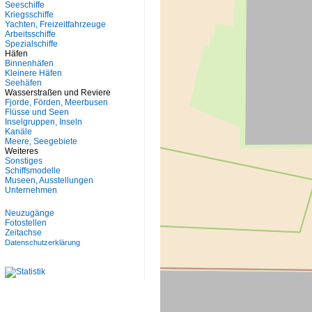
Seeschiffe
Kriegsschiffe
Yachten, Freizeitfahrzeuge
Arbeitsschiffe
Spezialschiffe
Häfen
Binnenhäfen
Kleinere Häfen
Seehäfen
Wasserstraßen und Reviere
Fjorde, Förden, Meerbusen
Flüsse und Seen
Inselgruppen, Inseln
Kanäle
Meere, Seegebiete
Weiteres
Sonstiges
Schiffsmodelle
Museen, Ausstellungen
Unternehmen
Neuzugänge
Fotostellen
Zeitachse
Datenschutzerklärung