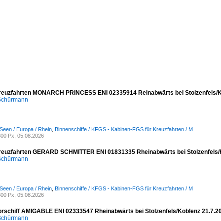
reuzfahrten MONARCH PRINCESS ENI 02335914 Reinabwärts bei Stolzenfels/K
 Schürmann
Seen / Europa / Rhein
,
Binnenschiffe / KFGS - Kabinen-FGS für Kreuzfahrten / M
00 Px, 05.08.2026
reuzfahrten GERARD SCHMITTER ENI 01831335 Rheinabwärts bei Stolzenfels/
 Schürmann
Seen / Europa / Rhein
,
Binnenschiffe / KFGS - Kabinen-FGS für Kreuzfahrten / M
00 Px, 05.08.2026
rschiff AMIGABLE ENI 02333547 Rheinabwärts bei Stolzenfels/Koblenz 21.7.2
 Schürmann