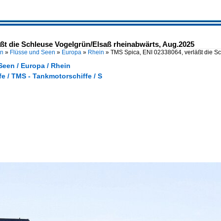
äßt die Schleuse Vogelgrün/Elsaß rheinabwärts, Aug.2025
en
»
Flüsse und Seen
»
Europa
»
Rhein
»
TMS Spica, ENI 02338064, verläßt die S
Seen / Europa / Rhein
e / TMS - Tankmotorschiffe / S