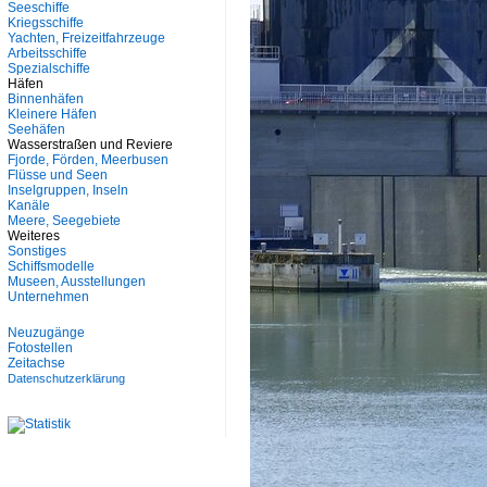
Seeschiffe
Kriegsschiffe
Yachten, Freizeitfahrzeuge
Arbeitsschiffe
Spezialschiffe
Häfen
Binnenhäfen
Kleinere Häfen
Seehäfen
Wasserstraßen und Reviere
Fjorde, Förden, Meerbusen
Flüsse und Seen
Inselgruppen, Inseln
Kanäle
Meere, Seegebiete
Weiteres
Sonstiges
Schiffsmodelle
Museen, Ausstellungen
Unternehmen
Neuzugänge
Fotostellen
Zeitachse
Datenschutzerklärung