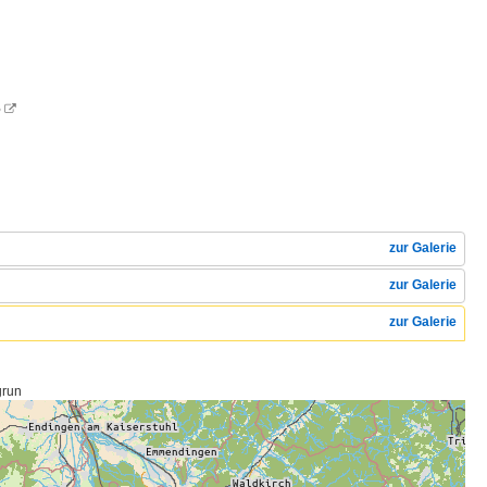
6

zur Galerie
zur Galerie
zur Galerie
grun