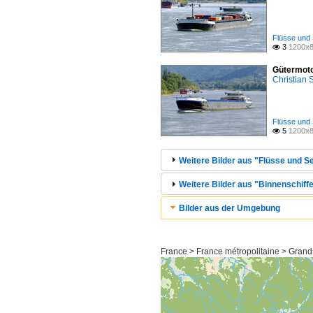
Flüsse und 
3
1200x8

Gütermoto
Christian
Flüsse und 
5
1200x8

Weitere Bilder aus "Flüsse und Se
Weitere Bilder aus "Binnenschiffe
Bilder aus der Umgebung
France > France métropolitaine > Grand