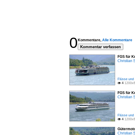
0
Kommentare,
Alle Kommentare
Kommentar verfassen
FGS für K
Christian
Flüsse und 
4
1200x8

FGS für K
Christian
Flüsse und 
4
1200x8

Gütermoto
Christian