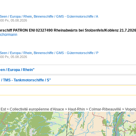
Seen / Europa / Rhein
,
Binnenschiffe / GMS - Gütermotorschiffe / A
00 Px, 05.08.2026
rschiff PATRON ENI 02327490 Rheinabwärts bei Stolzenfels/Koblenz 21.7.202
 Schürmann
Seen / Europa / Rhein
,
Binnenschiffe / GMS - Gütermotorschiffe / P
00 Px, 05.08.2026
en / Europa / Rhein"
 / TMS - Tankmotorschiffe / S"
 Est > Collectivité européenne d'Alsace > Haut-Rhin > Colmar-Ribeauvillé > Vogel