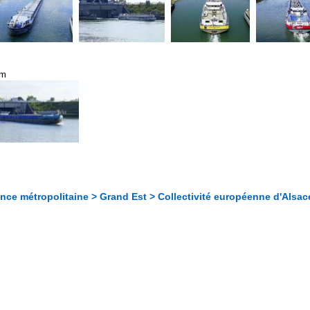
km
nce métropolitaine > Grand Est > Collectivité européenne d'Alsac