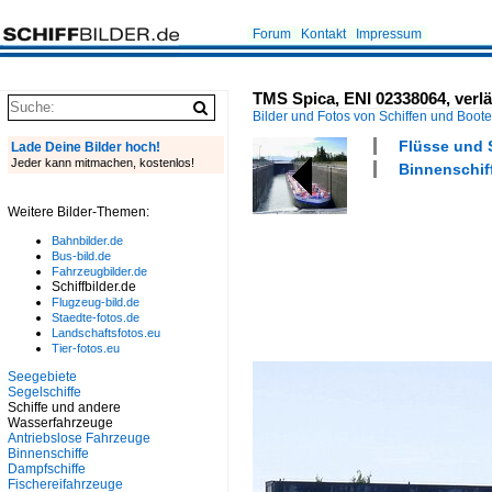
Forum
Kontakt
Impressum
TMS Spica, ENI 02338064, verl
Bilder und Fotos von Schiffen und Boot
Flüsse und 
Lade Deine Bilder hoch!
Jeder kann mitmachen, kostenlos!
Binnenschiff
Weitere Bilder-Themen:
Bahnbilder.de
Bus-bild.de
Fahrzeugbilder.de
Schiffbilder.de
Flugzeug-bild.de
Staedte-fotos.de
Landschaftsfotos.eu
Tier-fotos.eu
Seegebiete
Segelschiffe
Schiffe und andere
Wasserfahrzeuge
Antriebslose Fahrzeuge
Binnenschiffe
Dampfschiffe
Fischereifahrzeuge