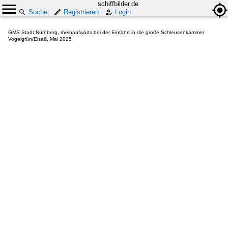
schiffbilder.de
Suche
Registrieren
Login
GMS Stadt Nürnberg, rheinaufwärts bei der Einfahrt in die große Schleusenkammer
Vogelgrün/Elsaß, Mai 2025