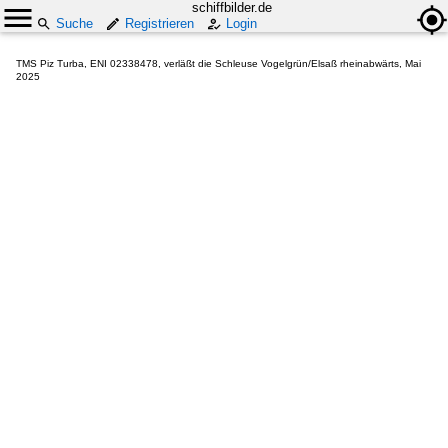
schiffbilder.de
Suche
Registrieren
Login
TMS Piz Turba, ENI 02338478, verläßt die Schleuse Vogelgrün/Elsaß rheinabwärts, Mai
2025