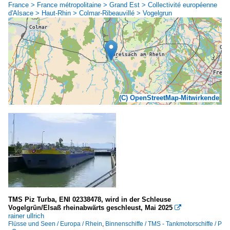
France > France métropolitaine > Grand Est > Collectivité européenne
d'Alsace > Haut-Rhin > Colmar-Ribeauvillé > Vogelgrun
(C) OpenStreetMap-Mitwirkende
TMS Piz Turba, ENI 02338478, wird in der Schleuse
Vogelgrün/Elsaß rheinabwärts geschleust, Mai 2025

rainer ullrich
Flüsse und Seen / Europa / Rhein
,
Binnenschiffe / TMS - Tankmotorschiffe / P