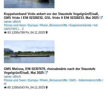
Koppelverband Vrido ankert vor der Staustufe Vogelgrün/Elsaß,
GMS Vrido I ENI 02328232, GSL Vrido II ENI 02328233, Mai 2025

rainer ullrich
Flüsse und Seen / Europa / Rhein
,
Binnenschiffe / Koppelverbände / mit
GMS/TMS L - Z
93 1200x799 Px, 04.11.2025


GMS Melissa, ENI 02307670, rheinabwärts nach der Staustufe
Vogelgrün/Elsaß, Mai 2025

rainer ullrich
Flüsse und Seen / Europa / Rhein
,
Binnenschiffe / GMS - Gütermotorschiffe /
M
85 1200x543 Px, 04.11.2025

