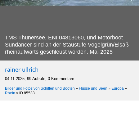
TMS Thunersee, ENI 04813060, und Motorboot
Sundancer sind an der Staustufe Vogelgrün/Elsaß
rheinaufwärts geschleust worden, Mai 2025
rainer ullrich
04.11.2025, 99 Aufrufe, 0 Kommentare
Bilder und Fotos von Schiffen und Booten
»
Flüsse und Seen
»
Europa
»
Rhein
»
ID 85533