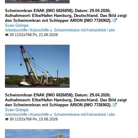
2000
Duisburg
Schwimmkran ENAK (IMO 6826858); Datum: 29.04.2026;
Aufnahmeort: Elbe/Hafen Hamburg, Deutschland. Das Bild zeigt
2003
den Schwimmkran mit Schlepper ARION (IMO 7726902).

Binnenschiffe
2005
Sven Grimpe
Arbeitsschiffe / Kranschiffe u. Schwimmkrane mit Fahrantrieb / alle
2006
26 1152x768 Px, 21.06.2026

GMS - Gütermotorschiffe
2007
E
2008
S
2009
Schubboote und -verbände
2010
H
2010
2011
Schwimmkran ENAK (IMO 6826858); Datum: 29.04.2026;
TMS - Tankmotorschiffe
Aufnahmeort: Elbe/Hafen Hamburg, Deutschland. Das Bild zeigt
2012
den Schwimmkran mit Schlepper ARION (IMO 7726902).

A
Sven Grimpe
2013
Arbeitsschiffe / Kranschiffe u. Schwimmkrane mit Fahrantrieb / alle
30 1152x768 Px, 15.06.2026

2014
Dampfschiffe
2015
Spezialschiffe