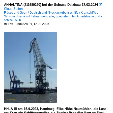
ANHALTINA (211680220) bei der Scleuse Deizisau 17.03.2024

Claus Seifert
Flüsse und Seen / Deutschland / Neckar
,
Arbeitsschiffe / Kranschiffe u.
Schwimmkrane mit Fahrantrieb / alle
,
Spezialschiffe / Arbeitsboote und -
schiffe / A - K
156 1250x828 Px, 12.02.2025

HHLA III am 15.9.2023, Hamburg, Elbe Höhe Neumühlen, als Last
am Kran ein Schiffspropeller, ein Zweiter Propeller liegt an Deck /