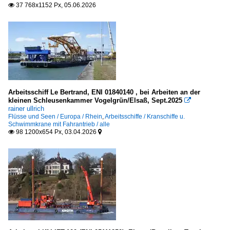
37 768x1152 Px, 05.06.2026

Bremerhaven
Hamburg
Kiel
Lübeck und Travemünde
Niederlande
Arbeitsschiff Le Bertrand, ENI 01840140 , bei Arbeiten an der
Rotterdam
kleinen Schleusenkammer Vogelgrün/Elsaß, Sept.2025

rainer ullrich
Flüsse und Seen / Europa / Rhein
,
Arbeitsschiffe / Kranschiffe u.
Russland
Schwimmkrane mit Fahrantrieb / alle
98 1200x654 Px, 03.04.2026


St. Petersburg
Schweden
Göteborg
Vereinigtes Königreich etc.
Gibraltar