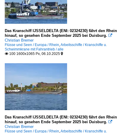
Galerien
Schiffsdetails
Stimmungsbilder
Das Kranschiff IJSSELDELTA (ENI: 02324230) fährt den Rhein
hinauf, so gesehen Ende September 2025 bei Duisburg.

Christian Bremer
Werften und Docks
Flüsse und Seen / Europa / Rhein
,
Arbeitsschiffe / Kranschiffe u.
Schwimmkrane mit Fahrantrieb / alle
Deutschland
100 1600x1065 Px, 06.10.2025


Spezialschiffe
Arbeitsboote und -schiffe
A - K
Kabel- und Rohrleger
- Name Unbekannt
Das Kranschiff IJSSELDELTA (ENI: 02324230) fährt den Rhein
hinauf, so gesehen Ende September 2025 bei Duisburg.

Christian Bremer
Küstenwachen / coast guards
Flüsse und Seen / Europa / Rhein
,
Arbeitsschiffe / Kranschiffe u.