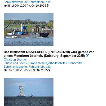
Schwimmkrane mit Fahrantrieb / alle
Deutschland
88 1600x1200 Px, 04.10.2025


Lotsenboote / pilot boats
Deutschland
Schlepper / tugs
A
D
Das Kranschiff IJSSELDELTA (ENI: 02324230) wird gerade von
M
einem Motorboot überholt. (Duisburg, September 2025)

Christian Bremer
S
Flüsse und Seen / Europa / Rhein
,
Arbeitsschiffe / Kranschiffe u.
Schwimmkrane mit Fahrantrieb / alle
U
109 1600x1065 Px, 30.09.2025


Unternehmen
Deutschland
Bugsier, Hamburg