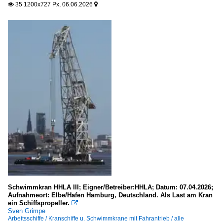
Deutschland
35 1200x727 Px, 06.06.2026


Meere, Seegebiete
Deutschland
Ostsee
Museen, Ausstellungen
Deutschland
Museumshafen Oevelgönne (Hamburg)
Seehäfen
China
Schwimmkran HHLA III; Eigner/Betreiber:HHLA; Datum: 07.04.2026;
Shanghai
Aufnahmeort: Elbe/Hafen Hamburg, Deutschland. Als Last am Kran
ein Schiffspropeller.

Sven Grimpe
Deutschland
Arbeitsschiffe / Kranschiffe u. Schwimmkrane mit Fahrantrieb / alle