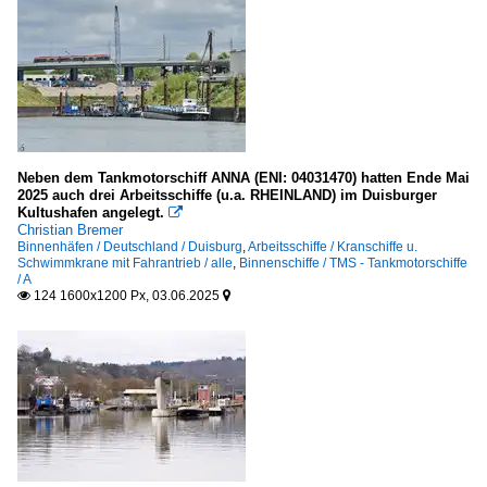
Neben dem Tankmotorschiff ANNA (ENI: 04031470) hatten Ende Mai
2025 auch drei Arbeitsschiffe (u.a. RHEINLAND) im Duisburger
Kultushafen angelegt.

Christian Bremer
Binnenhäfen / Deutschland / Duisburg
,
Arbeitsschiffe / Kranschiffe u.
Schwimmkrane mit Fahrantrieb / alle
,
Binnenschiffe / TMS - Tankmotorschiffe
/ A
124 1600x1200 Px, 03.06.2025

