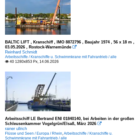
2016
Eisbrecher
2017
2018
Flüsse und Seen
2019
Deutschland
BALTIC LIFT , Kranschiff , IMO 8872796 , Baujahr 1974 , 56 x 18 m ,
2020
03.05.2026 , Rostock-Warnemünde

Neckar
Reinhard Schmidt
2020
Arbeitsschiffe / Kranschiffe u. Schwimmkrane mit Fahrantrieb / alle
Weser und Nebenflüsse
2021
40 1280x853 Px, 14.06.2026

2022
Europa
2023
Elbe
2024
Mosel und Saar
2025
Rhein
2026
Kriegsschiffe
Arbeitsschiff LE Bertrand ENI 01840140, bei Arbeiten in der großen
Schleusenkammer Vogelgrün/Elsaß, März 2026

rainer ullrich
Hilfsschiffe, Versorger
Flüsse und Seen / Europa / Rhein
,
Arbeitsschiffe / Kranschiffe u.
Schwimmkrane mit Fahrantrieb / alle