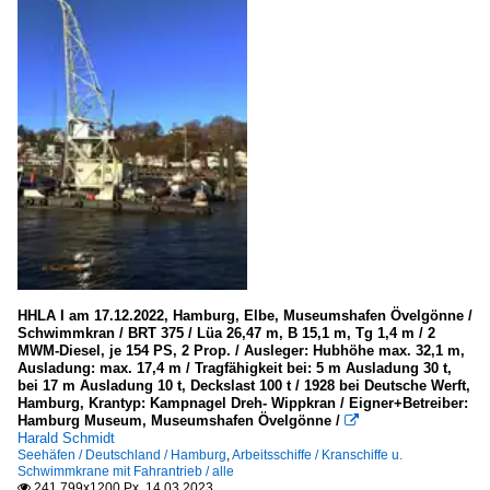
HHLA I am 17.12.2022, Hamburg, Elbe, Museumshafen Övelgönne /
Schwimmkran / BRT 375 / Lüa 26,47 m, B 15,1 m, Tg 1,4 m / 2
MWM-Diesel, je 154 PS, 2 Prop. / Ausleger: Hubhöhe max. 32,1 m,
Ausladung: max. 17,4 m / Tragfähigkeit bei: 5 m Ausladung 30 t,
bei 17 m Ausladung 10 t, Deckslast 100 t / 1928 bei Deutsche Werft,
Hamburg, Krantyp: Kampnagel Dreh- Wippkran / Eigner+Betreiber:
Hamburg Museum, Museumshafen Övelgönne /

Harald Schmidt
Seehäfen / Deutschland / Hamburg
,
Arbeitsschiffe / Kranschiffe u.
Schwimmkrane mit Fahrantrieb / alle
241 799x1200 Px, 14.03.2023
