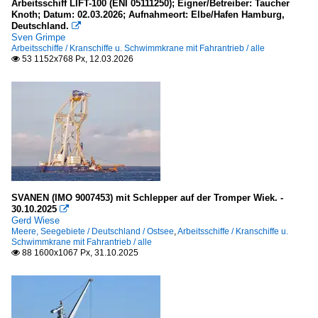
Arbeitsschiff LIFT-100 (ENI 05111250); Eigner/Betreiber: Taucher
Knoth; Datum: 02.03.2026; Aufnahmeort: Elbe/Hafen Hamburg,
Seeschiffe
Deutschland.

Sven Grimpe
Arbeitsschiffe / Kranschiffe u. Schwimmkrane mit Fahrantrieb / alle
Containerschiffe
53 1152x768 Px, 12.03.2026

P - Q
Stückgut- und Mehrzweckfrachter / general cargo
L
Tankschiffe
M
SVANEN (IMO 9007453) mit Schlepper auf der Tromper Wiek. -
30.10.2025

Gerd Wiese
Segelschiffe
Meere, Seegebiete / Deutschland / Ostsee
,
Arbeitsschiffe / Kranschiffe u.
Schwimmkrane mit Fahrantrieb / alle
88 1600x1067 Px, 31.10.2025

2-Master
.Name unbekannt
Sonstiges