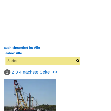
auch einsortiert in: Alle
Jahre: Alle
×
×
Alle Kategorien
Alle Jahre
Antrieblose Fahrzeuge
1
2
3
4
nächste Seite
>>
1980
Seeschifffahrt
1980
1990
Binnenhäfen
1994
Deutschland