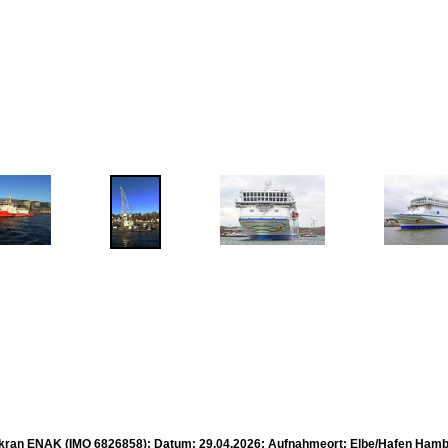
an ENAK (IMO 6826858); Datum: 29.04.2026; Aufnahmeort: Elbe/Hafen Hambur