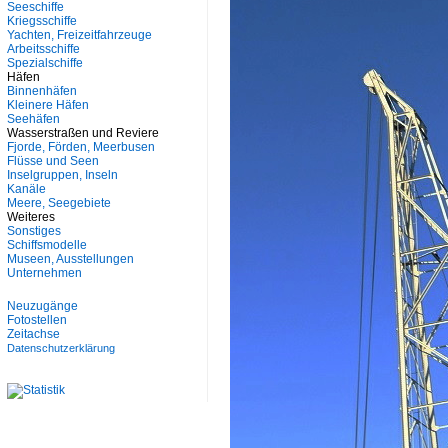
Seeschiffe
Kriegsschiffe
Yachten, Freizeitfahrzeuge
Arbeitsschiffe
Spezialschiffe
Häfen
Binnenhäfen
Kleinere Häfen
Seehäfen
Wasserstraßen und Reviere
Fjorde, Förden, Meerbusen
Flüsse und Seen
Inselgruppen, Inseln
Kanäle
Meere, Seegebiete
Weiteres
Sonstiges
Schiffsmodelle
Museen, Ausstellungen
Unternehmen
Neuzugänge
Fotostellen
Zeitachse
Datenschutzerklärung