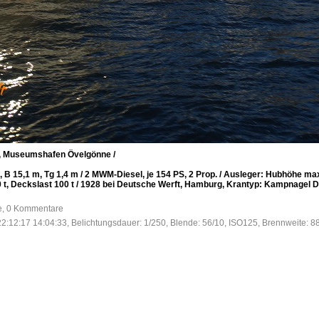
e, Museumshafen Övelgönne /
B 15,1 m, Tg 1,4 m / 2 MWM-Diesel, je 154 PS, 2 Prop. / Ausleger: Hubhöhe max.
0 t, Deckslast 100 t / 1928 bei Deutsche Werft, Hamburg, Krantyp: Kampnagel
fe, 0 Kommentare
2:12:17 14:04:33, Belichtungsdauer: 1/250, Blende: 56/10, ISO125, Brennweite: 8