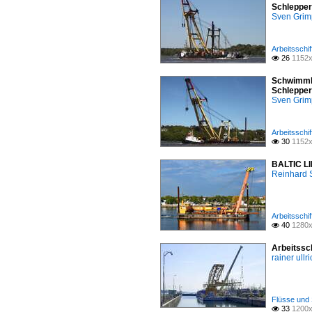
Schlepper
Sven Gri
Arbeitsschif
26
1152x

Schwimmkr
Schlepper
Sven Gri
Arbeitsschif
30
1152x

BALTIC LI
Reinhard 
Arbeitsschif
40
1280x

Arbeitssc
rainer ullr
Flüsse und 
33
1200x
