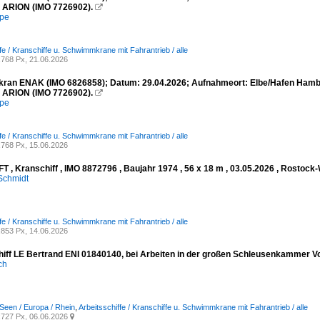
 ARION (IMO 7726902).

mpe
fe / Kranschiffe u. Schwimmkrane mit Fahrantrieb / alle
768 Px, 21.06.2026
an ENAK (IMO 6826858); Datum: 29.04.2026; Aufnahmeort: Elbe/Hafen Hambur
 ARION (IMO 7726902).

mpe
fe / Kranschiffe u. Schwimmkrane mit Fahrantrieb / alle
768 Px, 15.06.2026
FT , Kranschiff , IMO 8872796 , Baujahr 1974 , 56 x 18 m , 03.05.2026 , Rosto
Schmidt
fe / Kranschiffe u. Schwimmkrane mit Fahrantrieb / alle
853 Px, 14.06.2026
hiff LE Bertrand ENI 01840140, bei Arbeiten in der großen Schleusenkammer V
ich
Seen / Europa / Rhein
,
Arbeitsschiffe / Kranschiffe u. Schwimmkrane mit Fahrantrieb / alle
727 Px, 06.06.2026
