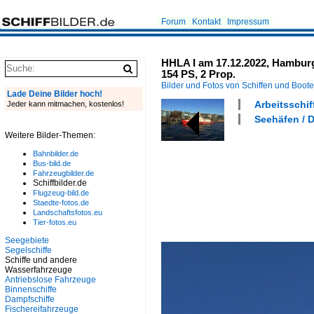
Forum
Kontakt
Impressum
HHLA I am 17.12.2022, Hamburg
154 PS, 2 Prop.
Bilder und Fotos von Schiffen und Boot
Lade Deine Bilder hoch!
Arbeitsschif
Jeder kann mitmachen, kostenlos!
Seehäfen / 
Weitere Bilder-Themen:
Bahnbilder.de
Bus-bild.de
Fahrzeugbilder.de
Schiffbilder.de
Flugzeug-bild.de
Staedte-fotos.de
Landschaftsfotos.eu
Tier-fotos.eu
Seegebiete
Segelschiffe
Schiffe und andere
Wasserfahrzeuge
Antriebslose Fahrzeuge
Binnenschiffe
Dampfschiffe
Fischereifahrzeuge