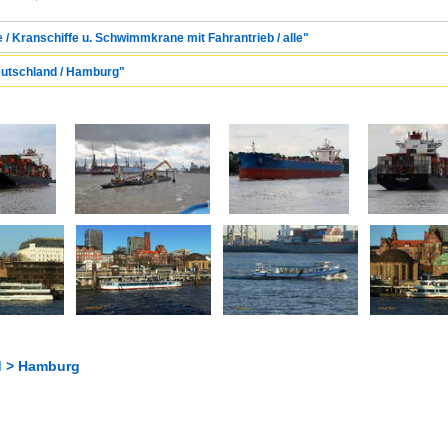
e / Kranschiffe u. Schwimmkrane mit Fahrantrieb / alle"
eutschland / Hamburg"
d > Hamburg