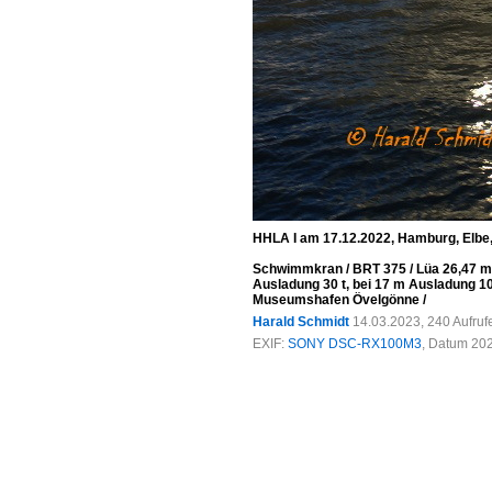
HHLA I am 17.12.2022, Hamburg, Elb
Schwimmkran / BRT 375 / Lüa 26,47 m, 
Ausladung 30 t, bei 17 m Ausladung 1
Museumshafen Övelgönne /
Harald Schmidt
14.03.2023, 240 Aufru
EXIF:
SONY DSC-RX100M3
, Datum 202