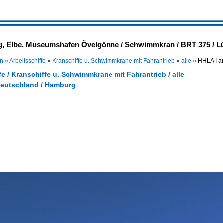
, Elbe, Museumshafen Övelgönne / Schwimmkran / BRT 375 / Lüa 
en
»
Arbeitsschiffe
»
Kranschiffe u. Schwimmkrane mit Fahrantrieb
»
alle
»
HHLA I a
fe / Kranschiffe u. Schwimmkrane mit Fahrantrieb / alle
Deutschland / Hamburg