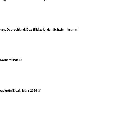
g, Deutschland. Das Bild zeigt den Schwimmkran mit
ck-Warnemünde

ogelgrün/Elsaß, März 2026
