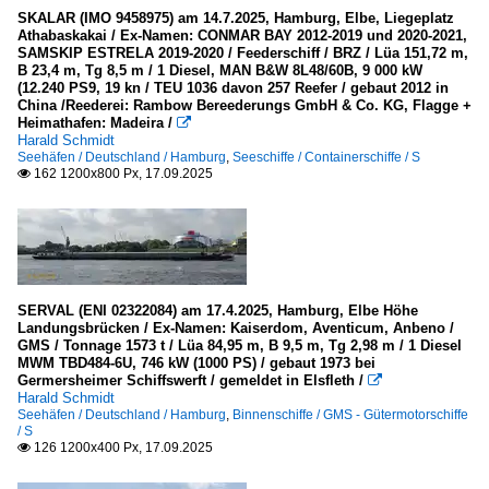
SKALAR (IMO 9458975) am 14.7.2025, Hamburg, Elbe, Liegeplatz
Athabaskakai / Ex-Namen: CONMAR BAY 2012-2019 und 2020-2021,
SAMSKIP ESTRELA 2019-2020 / Feederschiff / BRZ / Lüa 151,72 m,
B 23,4 m, Tg 8,5 m / 1 Diesel, MAN B&W 8L48/60B, 9 000 kW
(12.240 PS9, 19 kn / TEU 1036 davon 257 Reefer / gebaut 2012 in
China /Reederei: Rambow Bereederungs GmbH & Co. KG, Flagge +
Heimathafen: Madeira /

Harald Schmidt
Seehäfen / Deutschland / Hamburg
,
Seeschiffe / Containerschiffe / S
162 1200x800 Px, 17.09.2025

SERVAL (ENI 02322084) am 17.4.2025, Hamburg, Elbe Höhe
Landungsbrücken / Ex-Namen: Kaiserdom, Aventicum, Anbeno /
GMS / Tonnage 1573 t / Lüa 84,95 m, B 9,5 m, Tg 2,98 m / 1 Diesel
MWM TBD484-6U, 746 kW (1000 PS) / gebaut 1973 bei
Germersheimer Schiffswerft / gemeldet in Elsfleth /

Harald Schmidt
Seehäfen / Deutschland / Hamburg
,
Binnenschiffe / GMS - Gütermotorschiffe
/ S
126 1200x400 Px, 17.09.2025
