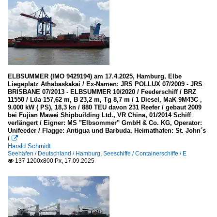
ELBSUMMER (IMO 9429194) am 17.4.2025, Hamburg, Elbe
Liegeplatz Athabaskakai / Ex-Namen: JRS POLLUX 07/2009 - JRS
BRISBANE 07/2013 - ELBSUMMER 10/2020 / Feederschiff / BRZ
11550 / Lüa 157,62 m, B 23,2 m, Tg 8,7 m / 1 Diesel, MaK 9M43C ,
9.000 kW ( PS), 18,3 kn / 880 TEU davon 231 Reefer / gebaut 2009
bei Fujian Mawei Shipbuilding Ltd., VR China, 01/2014 Schiff
verlängert / Eigner: MS "Elbsommer" GmbH & Co. KG, Operator:
Unifeeder / Flagge: Antigua und Barbuda, Heimathafen: St. John´s
/

Harald Schmidt
Seehäfen / Deutschland / Hamburg
,
Seeschiffe / Containerschiffe / E
137 1200x800 Px, 17.09.2025
