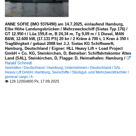
ANNE SOFIE (IMO 9376490) am 14.7.2025, einlaufend Hamburg,
Elbe Höhe Landungsbrücken / Mehrzweckschiff (Sietas Typ 176) /
GT 12.950 t / Lüa 159,8 m, B 24,34 m, Tg 9,09 m / 1 Diesel, MAN
B&W, 12.600 kW, (17.131 PS) 20 kn / 2 Kräne á 700 t, 1 Kran á 350 t
Tragfähigkeit / gebaut 2008 bei J.J. Sietas KG Schiffswerft,
Hamburg, Deutschland / Eigner: HLL Heavy Lift + Load Project
GmbH + Co. KG, Steinkirchen, D, Betreiber: Schiffahrtskontor Altes
Land (SAL), Steinkirchen, D, Flagge: D, Heimathafen: Hamburg /

Harald Schmidt
Seehäfen / Deutschland / Hamburg
,
Unternehmen / Deutschland / SAL -
Heavy Lift GmbH, Hamburg
,
Seeschiffe / Stückgut- und Mehrzweckfrachter /
general cargo / A
126 1200x800 Px, 17.09.2025
