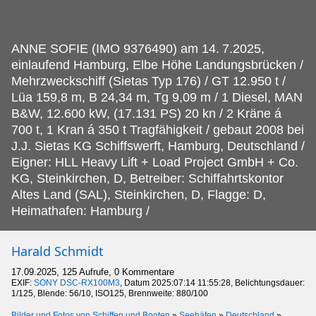
ANNE SOFIE (IMO 9376490) am 14.
7.2025,
einlaufend Hamburg, Elbe Höhe Landungsbrücken /
Mehrzweckschiff (Sietas Typ 176) / GT 12.950 t /
Lüa 159,8 m, B 24,34 m, Tg 9,09 m / 1 Diesel, MAN
B&W, 12.600 kW, (17.131 PS) 20 kn / 2 Kräne á
700 t, 1 Kran á 350 t Tragfähigkeit / gebaut 2008 bei
J.J. Sietas KG Schiffswerft, Hamburg, Deutschland /
Eigner: HLL Heavy Lift + Load Project GmbH + Co.
KG, Steinkirchen, D, Betreiber: Schiffahrtskontor
Altes Land (SAL), Steinkirchen, D, Flagge: D,
Heimathafen: Hamburg /
Harald Schmidt
17.09.2025, 125 Aufrufe, 0 Kommentare
EXIF:
SONY DSC-RX100M3
, Datum 2025:07:14 11:55:28, Belichtungsdauer:
1/125, Blende: 56/10, ISO125, Brennweite: 880/100
Bilder und Fotos von Schiffen und Booten
»
Seehäfen
»
Deutschland
»