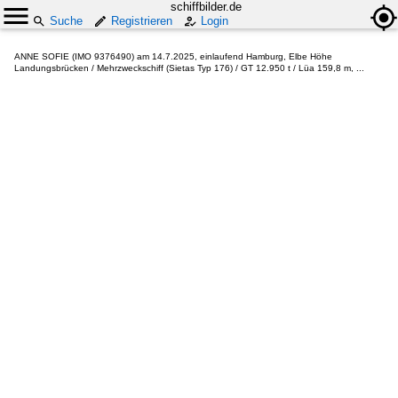
schiffbilder.de
Suche
Registrieren
Login
ANNE SOFIE (IMO 9376490) am 14.7.2025, einlaufend Hamburg, Elbe Höhe
Landungsbrücken / Mehrzweckschiff (Sietas Typ 176) / GT 12.950 t / Lüa 159,8 m, ...