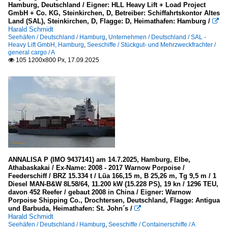
Hamburg, Deutschland / Eigner: HLL Heavy Lift + Load Project
GmbH + Co. KG, Steinkirchen, D, Betreiber: Schiffahrtskontor Altes
Land (SAL), Steinkirchen, D, Flagge: D, Heimathafen: Hamburg /

Harald Schmidt
Seehäfen / Deutschland / Hamburg
,
Unternehmen / Deutschland / SAL -
Heavy Lift GmbH, Hamburg
,
Seeschiffe / Stückgut- und Mehrzweckfrachter /
general cargo / A
105 1200x800 Px, 17.09.2025

ANNALISA P (IMO 9437141) am 14.7.2025, Hamburg, Elbe,
Athabaskakai / Ex-Name: 2008 - 2017 Warnow Porpoise /
Feederschiff / BRZ 15.334 t / Lüa 166,15 m, B 25,26 m, Tg 9,5 m / 1
Diesel MAN-B&W 8L58/64, 11.200 kW (15.228 PS), 19 kn / 1296 TEU,
davon 452 Reefer / gebaut 2008 in China / Eigner: Warnow
Porpoise Shipping Co., Drochtersen, Deutschland, Flagge: Antigua
und Barbuda, Heimathafen: St. John´s /

Harald Schmidt
Seehäfen / Deutschland / Hamburg
,
Seeschiffe / Containerschiffe / A