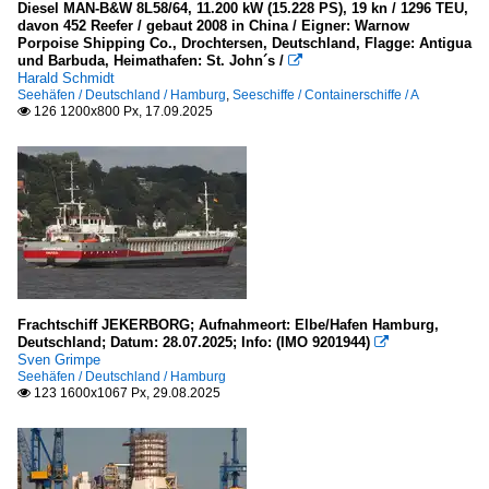
Diesel MAN-B&W 8L58/64, 11.200 kW (15.228 PS), 19 kn / 1296 TEU,
davon 452 Reefer / gebaut 2008 in China / Eigner: Warnow
Porpoise Shipping Co., Drochtersen, Deutschland, Flagge: Antigua
und Barbuda, Heimathafen: St. John´s /

Harald Schmidt
Seehäfen / Deutschland / Hamburg
,
Seeschiffe / Containerschiffe / A
126 1200x800 Px, 17.09.2025

Frachtschiff JEKERBORG; Aufnahmeort: Elbe/Hafen Hamburg,
Deutschland; Datum: 28.07.2025; Info: (IMO 9201944)

Sven Grimpe
Seehäfen / Deutschland / Hamburg
123 1600x1067 Px, 29.08.2025
