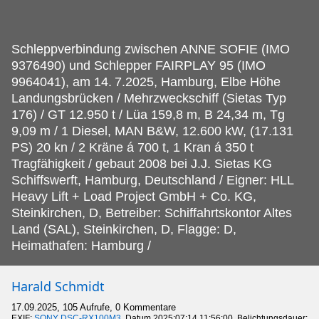
Schleppverbindung zwischen ANNE SOFIE (IMO
9376490) und Schlepper FAIRPLAY 95 (IMO
9964041), am 14.
7.2025, Hamburg, Elbe Höhe
Landungsbrücken / Mehrzweckschiff (Sietas Typ
176) / GT 12.950 t / Lüa 159,8 m, B 24,34 m, Tg
9,09 m / 1 Diesel, MAN B&W, 12.600 kW, (17.131
PS) 20 kn / 2 Kräne á 700 t, 1 Kran á 350 t
Tragfähigkeit / gebaut 2008 bei J.J. Sietas KG
Schiffswerft, Hamburg, Deutschland / Eigner: HLL
Heavy Lift + Load Project GmbH + Co. KG,
Steinkirchen, D, Betreiber: Schiffahrtskontor Altes
Land (SAL), Steinkirchen, D, Flagge: D,
Heimathafen: Hamburg /
Harald Schmidt
17.09.2025, 105 Aufrufe, 0 Kommentare
EXIF:
SONY DSC-RX100M3
, Datum 2025:07:14 11:56:00, Belichtungsdauer: