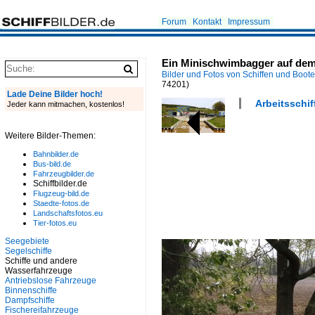
Forum
Kontakt
Impressum
Ein Minischwimbagger auf dem 
Bilder und Fotos von Schiffen und Boot
74201)
Lade Deine Bilder hoch!
Arbeitsschif
Jeder kann mitmachen, kostenlos!
Weitere Bilder-Themen:
Bahnbilder.de
Bus-bild.de
Fahrzeugbilder.de
Schiffbilder.de
Flugzeug-bild.de
Staedte-fotos.de
Landschaftsfotos.eu
Tier-fotos.eu
Seegebiete
Segelschiffe
Schiffe und andere
Wasserfahrzeuge
Antriebslose Fahrzeuge
Binnenschiffe
Dampfschiffe
Fischereifahrzeuge