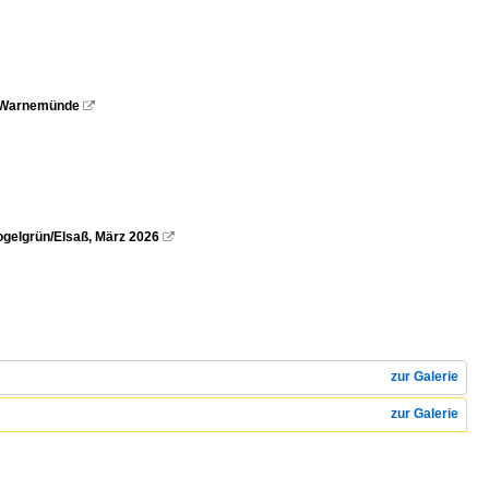
ck-Warnemünde

ogelgrün/Elsaß, März 2026

zur Galerie
zur Galerie