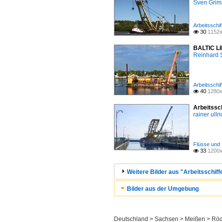
Sven Gri
Arbeitsschif
30
1152x

BALTIC LI
Reinhard 
Arbeitsschif
40
1280x

Arbeitssc
rainer ullr
Flüsse und 
33
1200x

Weitere Bilder aus "Arbeitsschiff
Bilder aus der Umgebung
Deutschland > Sachsen > Meißen > Röd