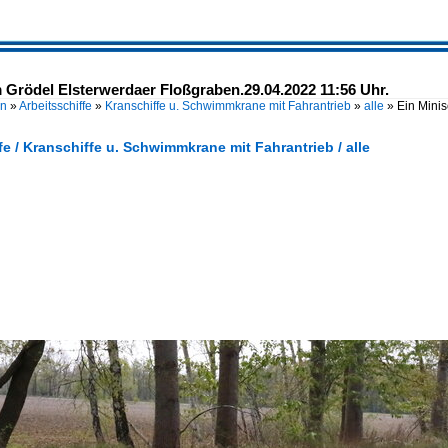
Grödel Elsterwerdaer Floßgraben.29.04.2022 11:56 Uhr.
en
»
Arbeitsschiffe
»
Kranschiffe u. Schwimmkrane mit Fahrantrieb
»
alle
»
Ein Mini
fe / Kranschiffe u. Schwimmkrane mit Fahrantrieb / alle