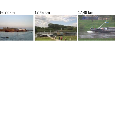
16,72 km
17,45 km
17,48 km