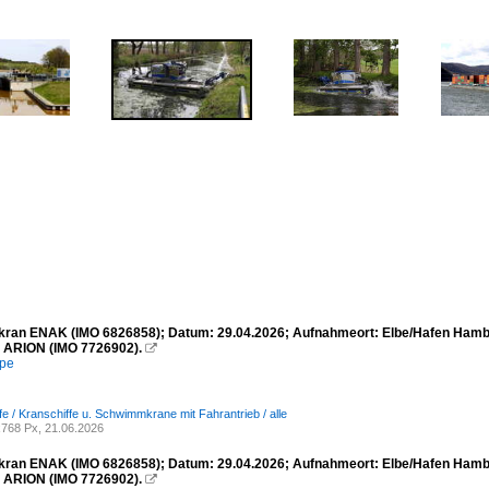
an ENAK (IMO 6826858); Datum: 29.04.2026; Aufnahmeort: Elbe/Hafen Hambur
 ARION (IMO 7726902).

mpe
fe / Kranschiffe u. Schwimmkrane mit Fahrantrieb / alle
768 Px, 21.06.2026
an ENAK (IMO 6826858); Datum: 29.04.2026; Aufnahmeort: Elbe/Hafen Hambur
 ARION (IMO 7726902).
