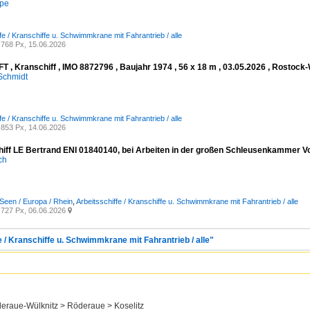
mpe
fe / Kranschiffe u. Schwimmkrane mit Fahrantrieb / alle
768 Px, 15.06.2026
FT , Kranschiff , IMO 8872796 , Baujahr 1974 , 56 x 18 m , 03.05.2026 , Rosto
Schmidt
fe / Kranschiffe u. Schwimmkrane mit Fahrantrieb / alle
853 Px, 14.06.2026
hiff LE Bertrand ENI 01840140, bei Arbeiten in der großen Schleusenkammer V
ich
Seen / Europa / Rhein
,
Arbeitsschiffe / Kranschiffe u. Schwimmkrane mit Fahrantrieb / alle
727 Px, 06.06.2026

e / Kranschiffe u. Schwimmkrane mit Fahrantrieb / alle"
eraue-Wülknitz > Röderaue > Koselitz