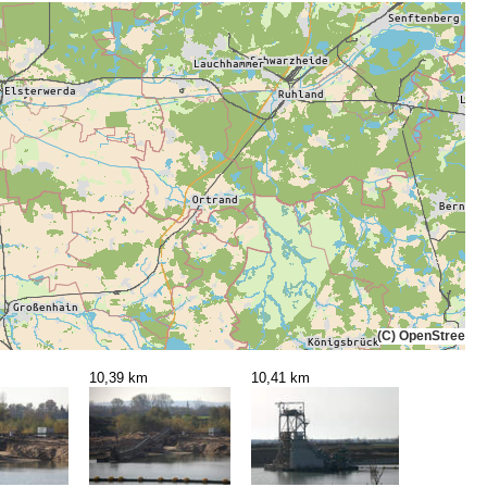
(C) OpenStreetMa
10,39 km
10,41 km