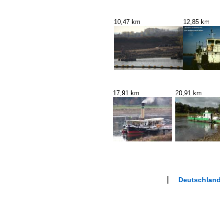
10,47 km
12,85 km
17,91 km
20,91 km
Deutschland