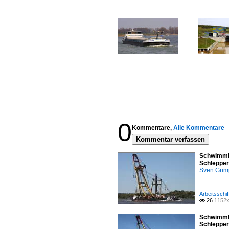
0
Kommentare,
Alle Kommentare
Kommentar verfassen
Schwimmkr
Schlepper
Sven Gri
Arbeitsschif
26
1152x

Schwimmkr
Schlepper