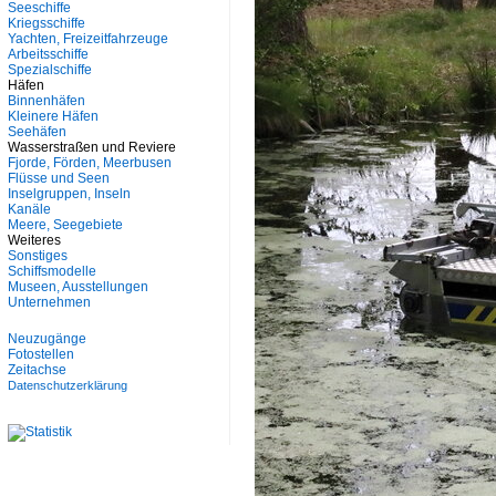
Seeschiffe
Kriegsschiffe
Yachten, Freizeitfahrzeuge
Arbeitsschiffe
Spezialschiffe
Häfen
Binnenhäfen
Kleinere Häfen
Seehäfen
Wasserstraßen und Reviere
Fjorde, Förden, Meerbusen
Flüsse und Seen
Inselgruppen, Inseln
Kanäle
Meere, Seegebiete
Weiteres
Sonstiges
Schiffsmodelle
Museen, Ausstellungen
Unternehmen
Neuzugänge
Fotostellen
Zeitachse
Datenschutzerklärung