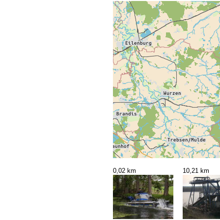
0,02 km
10,21 km