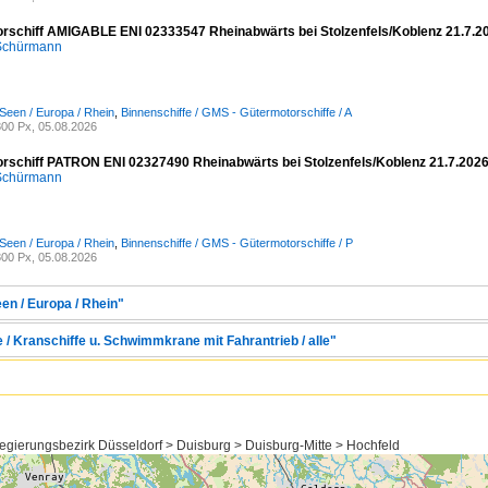
rschiff AMIGABLE ENI 02333547 Rheinabwärts bei Stolzenfels/Koblenz 21.7.2
 Schürmann
Seen / Europa / Rhein
,
Binnenschiffe / GMS - Gütermotorschiffe / A
00 Px, 05.08.2026
rschiff PATRON ENI 02327490 Rheinabwärts bei Stolzenfels/Koblenz 21.7.202
 Schürmann
Seen / Europa / Rhein
,
Binnenschiffe / GMS - Gütermotorschiffe / P
00 Px, 05.08.2026
en / Europa / Rhein"
e / Kranschiffe u. Schwimmkrane mit Fahrantrieb / alle"
gierungsbezirk Düsseldorf > Duisburg > Duisburg-Mitte > Hochfeld