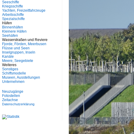
Seeschiffe
Kriegsschiffe
Yachten, Freizeitfahrzeuge
Arbeitsschiffe
Spezialschiffe
Häfen
Binnenhäfen
Kleinere Häfen
Seehäfen
Wasserstraßen und Reviere
Fjorde, Förden, Meerbusen
Flüsse und Seen
Inselgruppen, Inseln
Kanäle
Meere, Seegebiete
Weiteres
Sonstiges
Schiffsmodelle
Museen, Ausstellungen
Unternehmen
Neuzugänge
Fotostellen
Zeitachse
Datenschutzerklärung