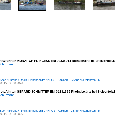
reuzfahrten MONARCH PRINCESS ENI 02335914 Reinabwärts bei Stolzenfels/K
 Schürmann
Seen / Europa / Rhein
,
Binnenschiffe / KFGS - Kabinen-FGS für Kreuzfahrten / M
00 Px, 05.08.2026
reuzfahrten GERARD SCHMITTER ENI 01831335 Rheinabwärts bei Stolzenfels/
 Schürmann
Seen / Europa / Rhein
,
Binnenschiffe / KFGS - Kabinen-FGS für Kreuzfahrten / M
00 Px, 05.08.2026