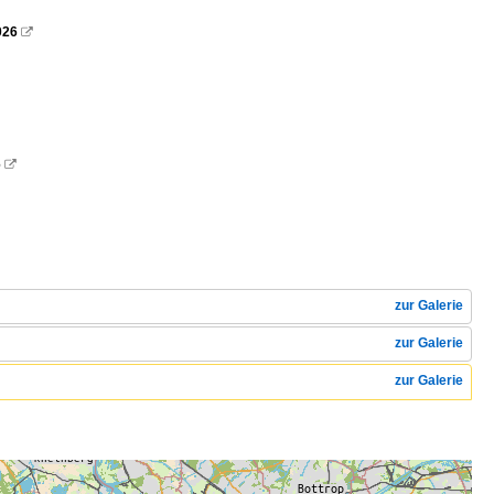
026

6

zur Galerie
zur Galerie
zur Galerie