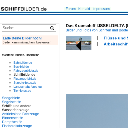
Forum
Kontakt
Impressum
Das Kranschiff IJSSELDELTA (E
Bilder und Fotos von Schiffen und Boot
Flüsse und 
Lade Deine Bilder hoch!
Jeder kann mitmachen, kostenlos!
Arbeitsschif
Weitere Bilder-Themen:
Bahnbilder.de
Bus-bild.de
Fahrzeugbilder.de
Schiffbilder.de
Flugzeug-bild.de
Staedte-fotos.de
Landschaftsfotos.eu
Tier-fotos.eu
Seegebiete
Segelschiffe
Schiffe und andere
Wasserfahrzeuge
Antriebslose Fahrzeuge
Binnenschiffe
Dampfschiffe
Fischereifahrzeuge