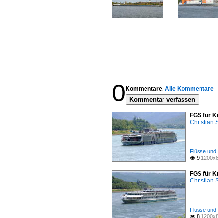
0
Kommentare,
Alle Kommentare
Kommentar verfassen
FGS für K
Christian
Flüsse und 
9
1200x8

FGS für K
Christian
Flüsse und 
8
1200x8
